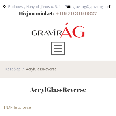
Budapest, Hunyadi János u. 3. 1117
gravirag@gravirag.hu
Hívjon minket:
+ 06 70 316 6827
Kezdőlap
/
AcrylGlassReverse
AcrylGlassReverse
PDF letöltése