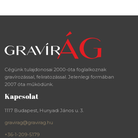
Cégünk tulajdonosai 2000-óta foglalkoznak
gravírozással, feliratozással. Jelenlegi formában
2007 óta működünk.
Kapcsolat
1117 Budapest, Hunyadi János u. 3.
gravirag@gravirag.hu
+36-1-209-5179