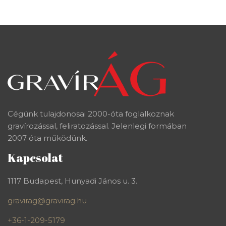
Cégünk tulajdonosai 2000-óta foglalkoznak
gravírozással, feliratozással. Jelenlegi formában
2007 óta működünk.
Kapcsolat
1117 Budapest, Hunyadi János u. 3.
gravirag@gravirag.hu
+36-1-209-5179