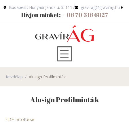
Budapest, Hunyadi János u. 3. 1117
gravirag@gravirag.hu
Hívjon minket:
+ 06 70 316 6827
Kezdőlap
/
Alusign Profilminták
Alusign Profilminták
PDF letöltése