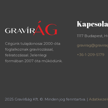
Kapcsola
1117 Budapest, Hu
Cégünk tulajdonosai 2000-óta
gravirag@gravira
foglalkoznak gravírozással,
+36-1-209-5179
feliratozással. Jelenlegi
formában 2007 óta működünk.
2025
Gravír&ág Kft. ©. Minden jog fenntartva. |
Adatkezelé