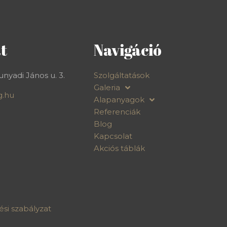
t
Navigáció
nyadi János u. 3.
Szolgáltatások
Galeria
g.hu
Alapanyagok
Referenciák
Blog
Kapcsolat
Akciós táblák
si szabályzat