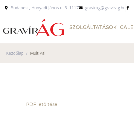
Budapest, Hunyadi János u. 3. 1117
gravirag@gravirag.hu
SZOLGÁLTATÁSOK
GALE
Kezdőlap
/
MultiPal
PDF letöltése