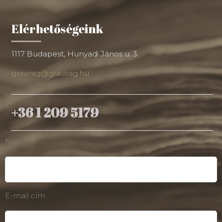
Elérhetőségeink
1117 Budapest, Hunyadi János u. 3.
gravirag@gravirag.hu
+36 1 209 5179
Név
E-mail cím