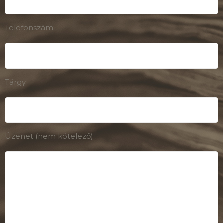
Telefonszám:
Tárgy
Üzenet (nem kötelező)