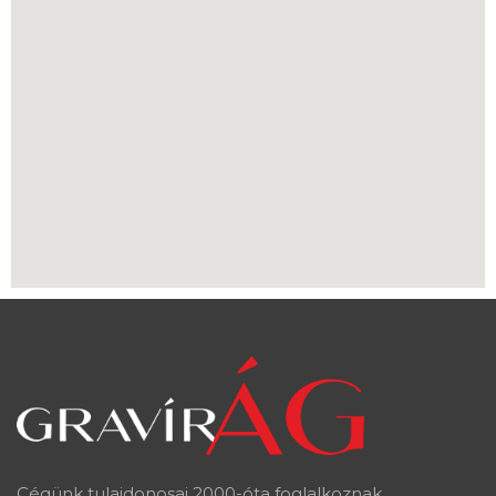
Cégünk tulajdonosai 2000-óta foglalkoznak