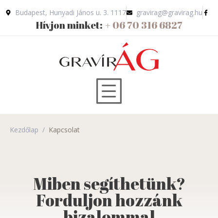
Budapest, Hunyadi János u. 3. 1117
gravirag@gravirag.hu
Hívjon minket:
+ 06 70 316 6827
Kezdőlap
/
Kapcsolat
Miben segíthetünk?
Forduljon hozzánk
bizalommal