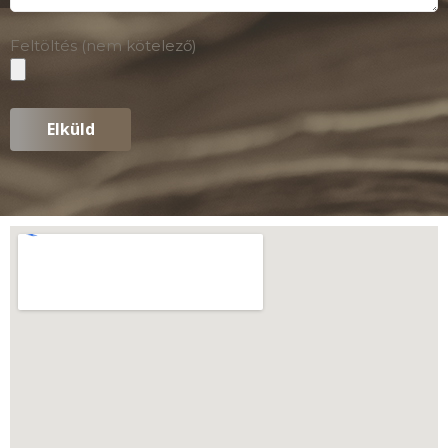
Feltöltés (nem kötelező)