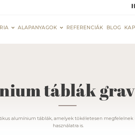
H
RIA
ALAPANYAGOK
REFERENCIÁK
BLOG
KAP
nium táblák grav
tikus alumínium táblák, amelyek tökéletesen megfelelnek be
használatra is.