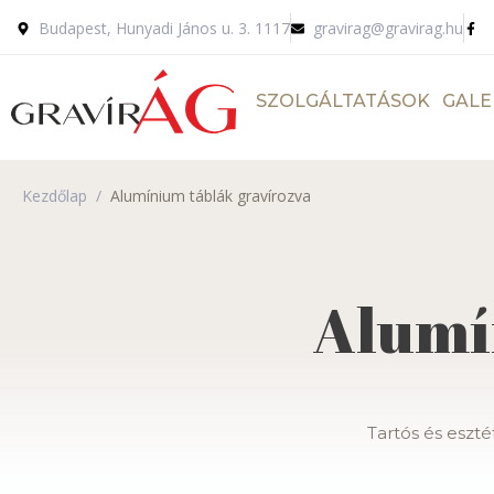
Budapest, Hunyadi János u. 3. 1117
gravirag@gravirag.hu
SZOLGÁLTATÁSOK
GALE
Kezdőlap
/
Alumínium táblák gravírozva
Alumí
Tartós és eszté