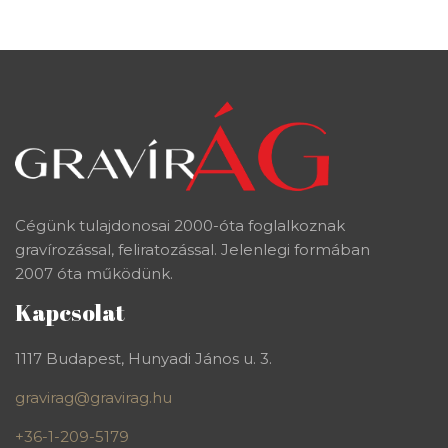
Cégünk tulajdonosai 2000-óta foglalkoznak
gravírozással, feliratozással. Jelenlegi formában
2007 óta működünk.
Kapcsolat
1117 Budapest, Hunyadi János u. 3.
gravirag@gravirag.hu
+36-1-209-5179