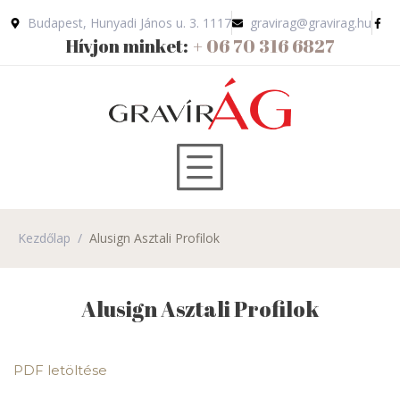
Budapest, Hunyadi János u. 3. 1117
gravirag@gravirag.hu
Hívjon minket:
+ 06 70 316 6827
Kezdőlap
/
Alusign Asztali Profilok
Alusign Asztali Profilok
PDF letöltése