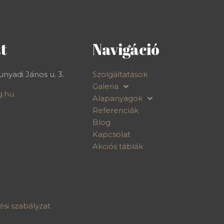
t
Navigáció
nyadi János u. 3.
Szolgáltatások
Galeria
g.hu
Alapanyagok
Referenciák
Blog
Kapcsolat
Akciós táblák
si szabályzat