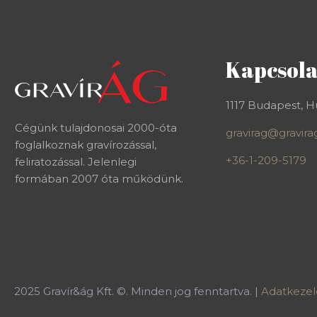
Kapcsola
1117 Budapest, Hu
Cégünk tulajdonosai 2000-óta
gravirag@gravira
foglalkoznak gravírozással,
+36-1-209-5179
feliratozással. Jelenlegi
formában 2007 óta működünk.
2025
Gravír&ág Kft. ©. Minden jog fenntartva. |
Adatkezelé