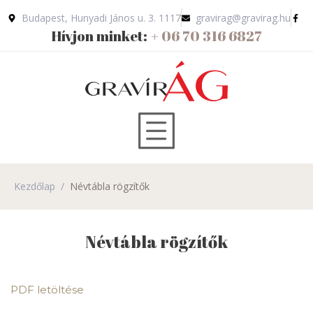
Budapest, Hunyadi János u. 3. 1117
gravirag@gravirag.hu
Hívjon minket:
+ 06 70 316 6827
Kezdőlap
/
Névtábla rögzítők
Névtábla rögzítők
PDF letöltése