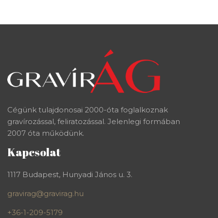
Cégünk tulajdonosai 2000-óta foglalkoznak
gravírozással, feliratozással. Jelenlegi formában
2007 óta működünk.
Kapcsolat
1117 Budapest, Hunyadi János u. 3.
gravirag@gravirag.hu
+36-1-209-5179