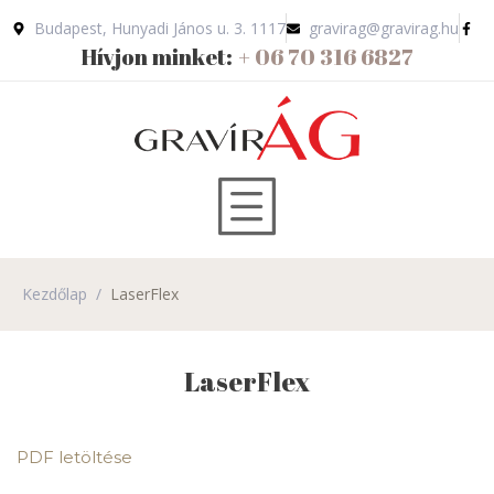
Budapest, Hunyadi János u. 3. 1117
gravirag@gravirag.hu
Hívjon minket:
+ 06 70 316 6827
Kezdőlap
/
LaserFlex
LaserFlex
PDF letöltése