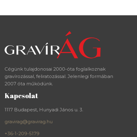
Cégünk tulajdonosai 2000-óta foglalkoznak
gravírozással, feliratozással. Jelenlegi formában
2007 óta működünk.
Kapcsolat
1117 Budapest, Hunyadi János u. 3.
gravirag@gravirag.hu
+36-1-209-5179