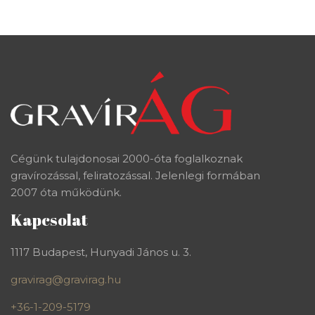
Cégünk tulajdonosai 2000-óta foglalkoznak
gravírozással, feliratozással. Jelenlegi formában
2007 óta működünk.
Kapcsolat
1117 Budapest, Hunyadi János u. 3.
gravirag@gravirag.hu
+36-1-209-5179