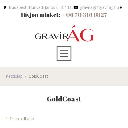
Budapest, Hunyadi János u. 3. 1117
gravirag@gravirag.hu
Hívjon minket:
+ 06 70 316 6827
Kezdőlap
/
GoldCoast
GoldCoast
PDF letöltése