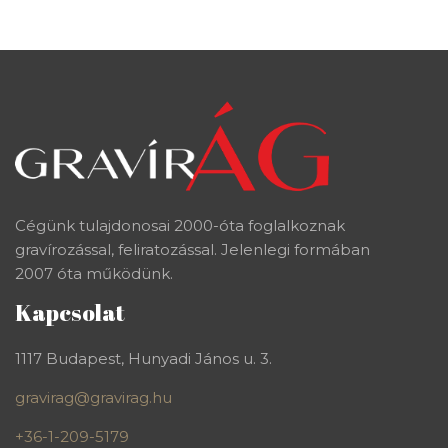
Cégünk tulajdonosai 2000-óta foglalkoznak
gravírozással, feliratozással. Jelenlegi formában
2007 óta működünk.
Kapcsolat
1117 Budapest, Hunyadi János u. 3.
gravirag@gravirag.hu
+36-1-209-5179