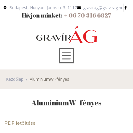
Budapest, Hunyadi János u. 3. 1117
gravirag@gravirag.hu
Hívjon minket:
+ 06 70 316 6827
Kezdőlap
/
AluminiumW -fényes
AluminiumW -fényes
PDF letöltése