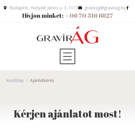
Budapest, Hunyadi János u. 3. 1117
gravirag@gravirag.hu
Hívjon minket:
+ 06 70 316 6827
Kezdőlap
/
Ajánlatkérés
Kérjen ajánlatot most!