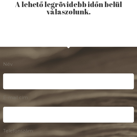
A lehető legrövidebb időn belül
válaszolunk.
Név
E-mail cím
Telefonszám: