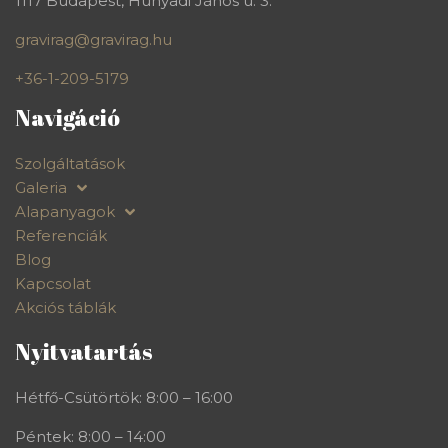
1117 Budapest, Hunyadi János u. 3.
gravirag@gravirag.hu
+36-1-209-5179
Navigáció
Szolgáltatások
Galeria
Alapanyagok
Referenciák
Blog
Kapcsolat
Akciós táblák
Nyitvatartás
Hétfő-Csütörtök: 8:00 – 16:00
Péntek: 8:00 – 14:00