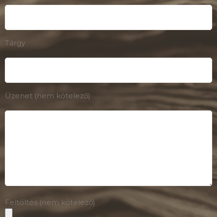
Tárgy
Üzenet (nem kötelező)
Feltöltés (nem kötelező)