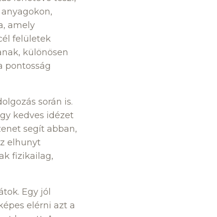
ő anyagokon,
a, amely
él felületek
anak, különösen
 a pontosság
olgozás során is.
egy kedves idézet
enet segít abban,
az elhunyt
 fizikailag,
tok. Egy jól
épes elérni azt a