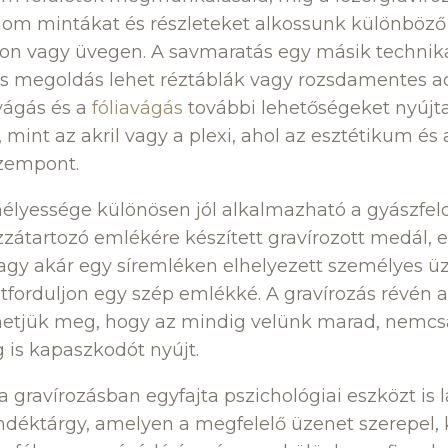
inom mintákat és részleteket alkossunk különböz
n vagy üvegen. A savmaratás egy másik technik
s megoldás lehet réztáblák vagy rozsdamentes ac
vágás és a
fóliavágás
további lehetőségeket nyújt
 mint az akril vagy a plexi, ahol az esztétikum és
szempont.
élyessége különösen jól alkalmazható a gyászfeld
zzátartozó emlékére készített gravírozott medál, 
agy akár egy síremléken elhelyezett személyes üz
tforduljon egy szép emlékké. A gravírozás révén 
etjük meg, hogy az mindig velünk marad, nemcsak
 is kapaszkodót nyújt.
gravírozásban egyfajta pszichológiai eszközt is lá
déktárgy, amelyen a megfelelő üzenet szerepel, k