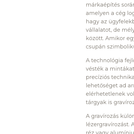
márkaépítés során
amelyen a cég log
hagy az ügyfelekb
vállalatot, de mél
között. Amikor eg
csupán szimboliku
A technológia fej
vésték a mintákat
precíziós technik
lehetőséget ad ar
elérhetetlenek vo
tárgyak is gravíro
A gravírozás kül
lézergravírozást.
réz vagy alumíniu