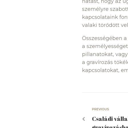
hatást, hogy az ü
személyre szabott
kapcsolataink font
valaki törődött v
Összességében a 
a személyességet
pillanatokat, vag
a gravírozás töké
kapcsolatokat, em
PREVIOUS
Családi váll
gravírozásb