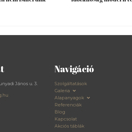
t
Navigáció
nyadi János u. 3.
Szolgáltatások
Galeria
g.hu
Alapanyagok
Referenciák
Blog
Kapcsolat
Akciós táblák