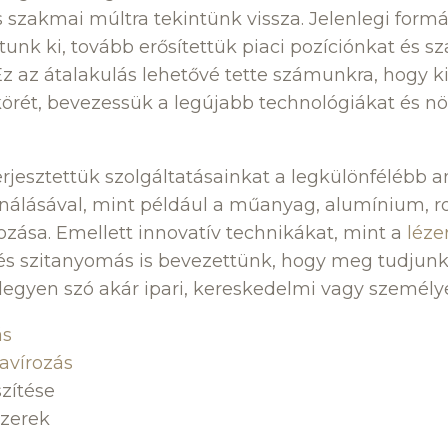
 szakmai múltra tekintünk vissza. Jelenlegi for
tunk ki, tovább erősítettük piaci pozíciónkat és s
Ez az átalakulás lehetővé tette számunkra, hogy k
körét, bevezessük a legújabb technológiákat és nö
erjesztettük szolgáltatásainkat a legkülönfélébb 
ználásával, mint például a műanyag, alumínium, r
rozása. Emellett innovatív technikákat, mint a
léze
és szitanyomás is bevezettünk, hogy meg tudjunk
legyen szó akár ipari, kereskedelmi vagy személye
ás
avírozás
zítése
szerek