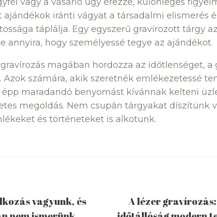
gyfél vagy a vásárló úgy érezze, különleges figyel
 ajándékok iránti vágyat a társadalmi elismerés é
ossága táplálja. Egy egyszerű gravírozott tárgy az
ele annyira, hogy személyessé tegye az ajándékot.
gravírozás magában hordozza az időtlenséget, a
. Azok számára, akik szeretnék emlékezetessé ten
y épp maradandó benyomást kívánnak kelteni üzle
letes megoldás. Nem csupán tárgyakat díszítünk 
lékeket és történeteket is alkotunk.
alkozás vagyunk, és
A lézer gravírozás:
an nem ismerünk
időtállóság modern t