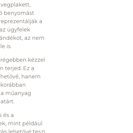
üvegplakett,
rtó benyomást
reprezentálják a
 az ügyfelek
ajándékot, az nem
e is.
g régebben kézzel
 terjed. Ez a
lehetővé, hanem
k korábban
ég a műanyag
atárt.
 és a
ek, mint például
s lehetővé teszi,