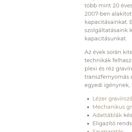
több mint 20 éves
2007-ben alakítot
kapacitásainkat. 
szolgáltatásaink 
kapacitásunkat.
Az évek során kit
technikák felhas
plexi és réz graví
transzfernyomás 
egyedi igénynek, 
Lézer gravíroz
Mechanikus gr
Adattáblák
kés
Eligazító rend
Savmaratás