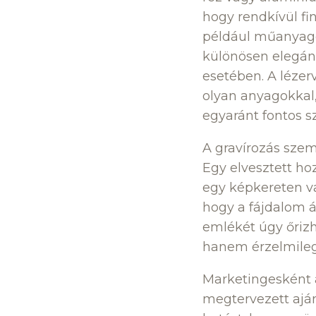
hogy rendkívül f
például műanyago
különösen elegán
esetében. A lézer
olyan anyagokkal,
egyaránt fontos 
A gravírozás szem
Egy elvesztett ho
egy képkereten v
hogy a fájdalom á
emlékét úgy őrizh
hanem érzelmileg
Marketingesként a 
megtervezett aján