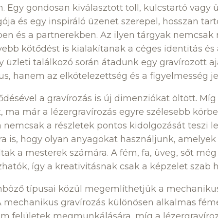
. Egy gondosan kiválasztott toll, kulcstartó vagy 
ója és egy inspiráló üzenet szerepel, hosszan ta
en és a partnerekben. Az ilyen tárgyak nemcsak 
yebb kötődést is kialakítanak a céges identitás és
y üzleti találkozó során átadunk egy gravírozott 
s, hanem az elkötelezettség és a figyelmesség jel
lődésével a gravírozás is új dimenziókat öltött. Mí
, ma már a lézergravírozás egyre szélesebb körben
a nemcsak a részletek pontos kidolgozását teszi 
ra is, hogy olyan anyagokat használjunk, amelye
ltak a mesterek számára. A fém, fa, üveg, sőt m
zhatók, így a kreativitásnak csak a képzelet szab h
önböző típusai közül megemlíthetjük a mechanikus
 A mechanikus gravírozás különösen alkalmas fém
m felületek megmunkálására, míg a lézergravírozá