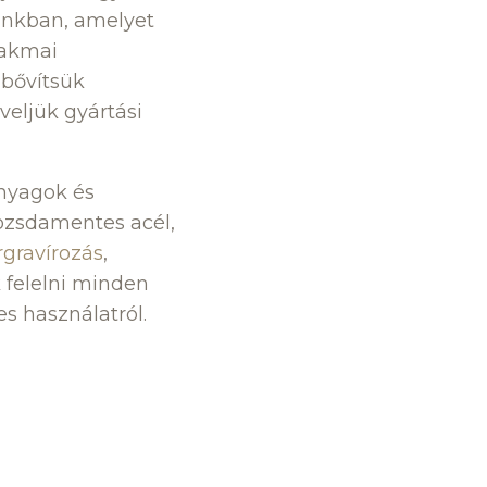
mánkban, amelyet
zakmai
ibővítsük
veljük gyártási
anyagok és
ozsdamentes acél,
rgravírozás
,
 felelni minden
s használatról.