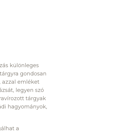
ozás különleges
éktárgyra gondosan
, azzal emléket
ázsát, legyen szó
ravírozott tárgyak
ládi hagyományok,
gálhat a