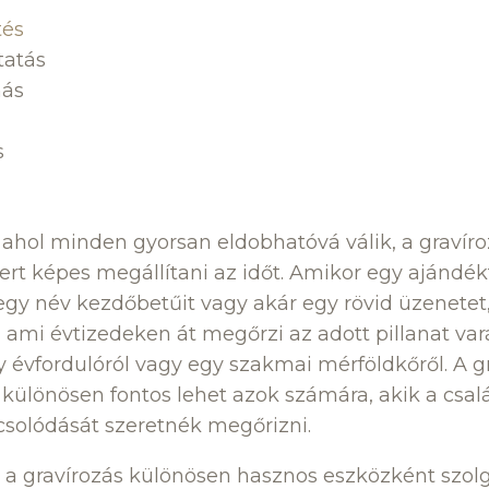
tés
tatás
más
s
ahol minden gyorsan eldobhatóvá válik, a gravír
 mert képes megállítani az időt. Amikor egy ajánd
egy név kezdőbetűit vagy akár egy rövid üzenetet
, ami évtizedeken át megőrzi az adott pillanat var
y évfordulóról vagy egy szakmai mérföldkőről. A g
 különösen fontos lehet azok számára, akik a csa
csolódását szeretnék megőrizni.
n a gravírozás különösen hasznos eszközként szol