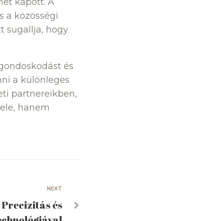
met kapott. A
s a közösségi
t sugallja, hogy
 gondoskodást és
ni a különleges
ti partnereikben,
vele, hanem
NEXT
 Precizitás és
echnológiával