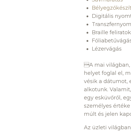
Bélyegzőkészí
Digitális nyom
Transzfernyo
Braille feliratok
Fóliabetűvágá
Lézervágás
A mai világban, 
helyet foglal el,
vésik a dátumot, 
alkotunk. Valamit
egy esküvőről, eg
személyes értéke
múlt és jelen kap
Az üzleti világba