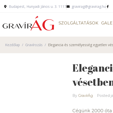
Budapest, Hunyadi János u. 3. 1117
gravirag@gravirag.hu
SZOLGÁLTATÁSOK
GALE
Kezdőlap
/
Gravírozás
/
Elegancia és személyesség egyetlen vé
Eleganci
vésetbe
By
GravírÁg
Posted
j
Cégünk 2000 óta fo