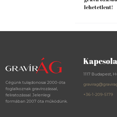
lehetetlent!
Kapcsola
1117 Budapest, Hu
Cégünk tulajdonosai 2000-óta
gravirag@gravira
foglalkoznak gravírozással,
+36-1-209-5179
feliratozással. Jelenlegi
formában 2007 óta működünk.