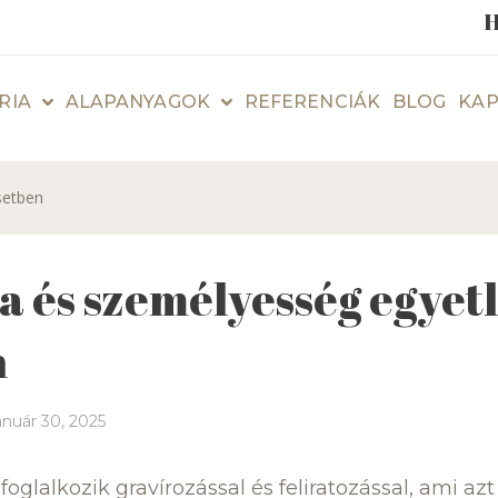
H
RIA
ALAPANYAGOK
REFERENCIÁK
BLOG
KAP
setben
a és személyesség egyet
n
anuár 30, 2025
glalkozik gravírozással és feliratozással, ami azt