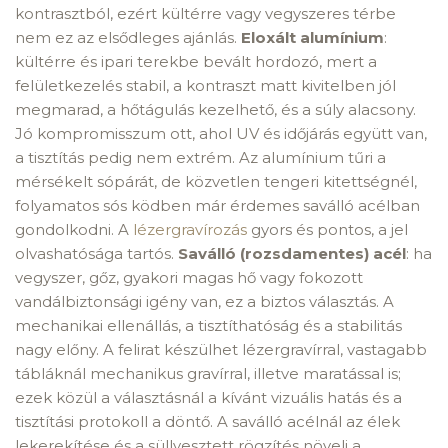
kontrasztból, ezért kültérre vagy vegyszeres térbe
nem ez az elsődleges ajánlás.
Eloxált alumínium
:
kültérre és ipari terekbe bevált hordozó, mert a
felületkezelés stabil, a kontraszt matt kivitelben jól
megmarad, a hőtágulás kezelhető, és a súly alacsony.
Jó kompromisszum ott, ahol UV és időjárás együtt van,
a tisztítás pedig nem extrém. Az alumínium tűri a
mérsékelt sópárát, de közvetlen tengeri kitettségnél,
folyamatos sós ködben már érdemes saválló acélban
gondolkodni. A
lézergravírozás
gyors és pontos, a jel
olvashatósága tartós.
Saválló (rozsdamentes) acél
: ha
vegyszer, gőz, gyakori magas hő vagy fokozott
vandálbiztonsági igény van, ez a biztos választás. A
mechanikai ellenállás, a tisztíthatóság és a stabilitás
nagy előny. A felirat készülhet lézergravírral, vastagabb
tábláknál mechanikus gravírral, illetve maratással is;
ezek közül a választásnál a kívánt vizuális hatás és a
tisztítási protokoll a döntő. A saválló acélnál az élek
lekerekítése és a süllyesztett rögzítés növeli a