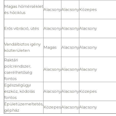
Magas hőmérséklet
Alacsony
Alacsony
Közepes
és hőciklus
Erős vibráció, ütés
Alacsony
Alacsony
Alacsony
Vandálbiztos igény
Magas
Alacsony
Alacsony
közterületen
Raktári
polcrendszer,
Alacsony
Alacsony
Alacsony
cserélhetőség
fontos
Egészségügyi
eszköz, kódolás
Alacsony
Alacsony
Közepes
fontos
Épületüzemeltetés,
Közepes
Alacsony
Alacsony
gépház