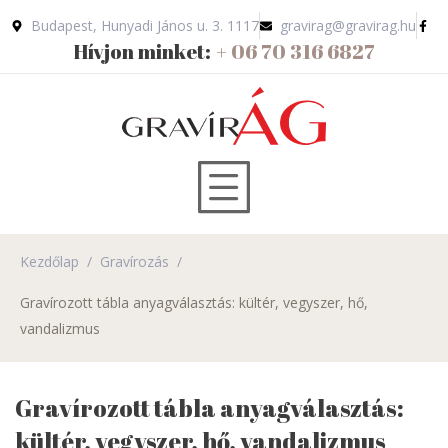
Budapest, Hunyadi János u. 3. 1117
gravirag@gravirag.hu
Hívjon minket:
+ 06 70 316 6827
Kezdőlap
/
Gravírozás
/
Gravírozott tábla anyagválasztás: kültér, vegyszer, hő,
vandalizmus
Gravírozott tábla anyagválasztás:
kültér, vegyszer, hő, vandalizmus