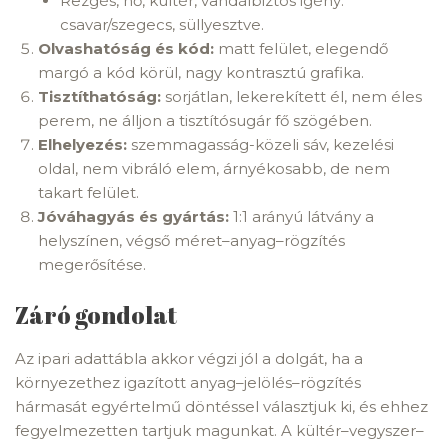
Rezgés, hő, kültér, vandálbiztos igény:
csavar/szegecs, süllyesztve.
Olvashatóság és kód:
matt felület, elegendő
margó a kód körül, nagy kontrasztú grafika.
Tisztíthatóság:
sorjátlan, lekerekített él, nem éles
perem, ne álljon a tisztítósugár fő szögében.
Elhelyezés:
szemmagasság-közeli sáv, kezelési
oldal, nem vibráló elem, árnyékosabb, de nem
takart felület.
Jóváhagyás és gyártás:
1:1 arányú látvány a
helyszínen, végső méret–anyag–rögzítés
megerősítése.
Záró gondolat
Az ipari adattábla akkor végzi jól a dolgát, ha a
környezethez igazított anyag–jelölés–rögzítés
hármasát egyértelmű döntéssel választjuk ki, és ehhez
fegyelmezetten tartjuk magunkat. A kültér–vegyszer–