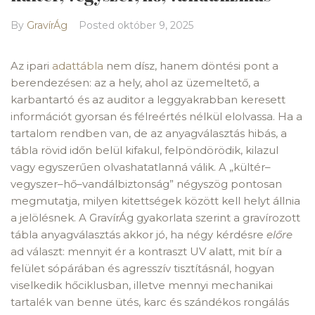
By
GravírÁg
Posted
október 9, 2025
Az ipari
adattábla
nem dísz, hanem döntési pont a
berendezésen: az a hely, ahol az üzemeltető, a
karbantartó és az auditor a leggyakrabban keresett
információt gyorsan és félreértés nélkül elolvassa. Ha a
tartalom rendben van, de az anyagválasztás hibás, a
tábla rövid időn belül kifakul, felpöndörödik, kilazul
vagy egyszerűen olvashatatlanná válik. A „kültér–
vegyszer–hő–vandálbiztonság” négyszög pontosan
megmutatja, milyen kitettségek között kell helyt állnia
a jelölésnek. A GravírÁg gyakorlata szerint a gravírozott
tábla anyagválasztás akkor jó, ha négy kérdésre
előre
ad választ: mennyit ér a kontraszt UV alatt, mit bír a
felület sópárában és agresszív tisztításnál, hogyan
viselkedik hőciklusban, illetve mennyi mechanikai
tartalék van benne ütés, karc és szándékos rongálás