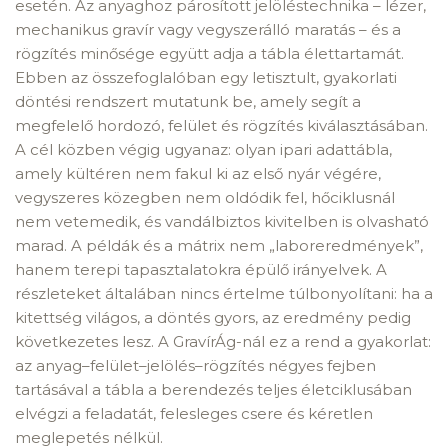
esetén. Az anyaghoz párosított jelöléstechnika – lézer,
mechanikus gravír vagy vegyszerálló maratás – és a
rögzítés minősége együtt adja a tábla élettartamát.
Ebben az összefoglalóban egy letisztult, gyakorlati
döntési rendszert mutatunk be, amely segít a
megfelelő hordozó, felület és rögzítés kiválasztásában.
A cél közben végig ugyanaz: olyan ipari adattábla,
amely kültéren nem fakul ki az első nyár végére,
vegyszeres közegben nem oldódik fel, hőciklusnál
nem vetemedik, és vandálbiztos kivitelben is olvasható
marad. A példák és a mátrix nem „laboreredmények”,
hanem terepi tapasztalatokra épülő irányelvek. A
részleteket általában nincs értelme túlbonyolítani: ha a
kitettség világos, a döntés gyors, az eredmény pedig
következetes lesz. A GravírÁg-nál ez a rend a gyakorlat:
az anyag–felület–jelölés–rögzítés négyes fejben
tartásával a tábla a berendezés teljes életciklusában
elvégzi a feladatát, felesleges csere és kéretlen
meglepetés nélkül.