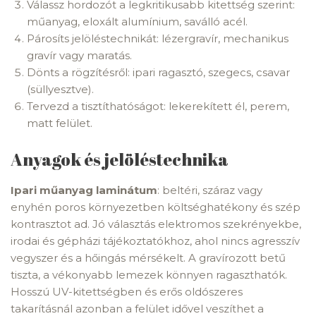
Válassz hordozót a legkritikusabb kitettség szerint:
műanyag, eloxált alumínium, saválló acél.
Párosíts jelöléstechnikát: lézergravír, mechanikus
gravír vagy maratás.
Dönts a rögzítésről: ipari ragasztó, szegecs, csavar
(süllyesztve).
Tervezd a tisztíthatóságot: lekerekített él, perem,
matt felület.
Anyagok és jelöléstechnika
Ipari műanyag laminátum
: beltéri, száraz vagy
enyhén poros környezetben költséghatékony és szép
kontrasztot ad. Jó választás elektromos szekrényekbe,
irodai és gépházi tájékoztatókhoz, ahol nincs agresszív
vegyszer és a hőingás mérsékelt. A gravírozott betű
tiszta, a vékonyabb lemezek könnyen ragaszthatók.
Hosszú UV-kitettségben és erős oldószeres
takarításnál azonban a felület idővel veszíthet a