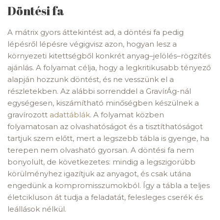
Döntési fa
A mátrix gyors áttekintést ad, a döntési fa pedig
lépésről lépésre végigvisz azon, hogyan lesz a
környezeti kitettségből konkrét anyag–jelölés–rögzítés
ajánlás. A folyamat célja, hogy a legkritikusabb tényező
alapján hozzunk döntést, és ne vesszünk el a
részletekben. Az alábbi sorrenddel a GravírÁg-nál
egységesen, kiszámítható minőségben készülnek a
gravírozott
adattáblák
. A folyamat közben
folyamatosan az olvashatóságot és a tisztíthatóságot
tartjuk szem előtt, mert a legszebb tábla is gyenge, ha
terepen nem olvasható gyorsan. A döntési fa nem
bonyolult, de következetes: mindig a legszigorúbb
körülményhez igazítjuk az anyagot, és csak utána
engedünk a kompromisszumokból. Így a tábla a teljes
életcikluson át tudja a feladatát, felesleges cserék és
leállások nélkül.