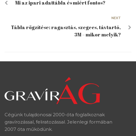
Mi az ipari adattábla és miért fontos?
NEXT
Tábla rögzítése: ragasztás, szegecs, távtartó,
3M – mikor melyik?
Cégünk tulajdonosai 2000-óta foglalkoznak
gravírozással, feliratozással. Jelenlegi formában
2007 óta működünk.