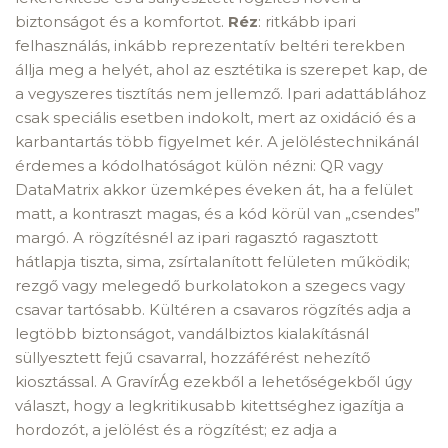
biztonságot és a komfortot.
Réz
: ritkább ipari
felhasználás, inkább reprezentatív beltéri terekben
állja meg a helyét, ahol az esztétika is szerepet kap, de
a vegyszeres tisztítás nem jellemző. Ipari adattáblához
csak speciális esetben indokolt, mert az oxidáció és a
karbantartás több figyelmet kér. A jelöléstechnikánál
érdemes a kódolhatóságot külön nézni: QR vagy
DataMatrix akkor üzemképes éveken át, ha a felület
matt, a kontraszt magas, és a kód körül van „csendes”
margó. A rögzítésnél az ipari ragasztó ragasztott
hátlapja tiszta, sima, zsírtalanított felületen működik;
rezgő vagy melegedő burkolatokon a szegecs vagy
csavar tartósabb. Kültéren a csavaros rögzítés adja a
legtöbb biztonságot, vandálbiztos kialakításnál
süllyesztett fejű csavarral, hozzáférést nehezítő
kiosztással. A GravírÁg ezekből a lehetőségekből úgy
választ, hogy a legkritikusabb kitettséghez igazítja a
hordozót, a jelölést és a rögzítést; ez adja a