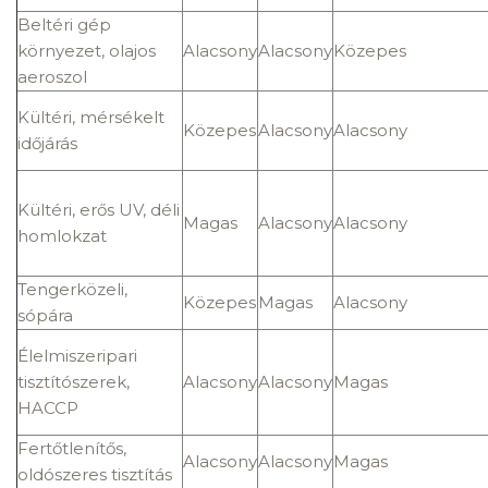
Beltéri gép
környezet, olajos
Alacsony
Alacsony
Közepes
aeroszol
Kültéri, mérsékelt
Közepes
Alacsony
Alacsony
időjárás
Kültéri, erős UV, déli
Magas
Alacsony
Alacsony
homlokzat
Tengerközeli,
Közepes
Magas
Alacsony
sópára
Élelmiszeripari
tisztítószerek,
Alacsony
Alacsony
Magas
HACCP
Fertőtlenítős,
Alacsony
Alacsony
Magas
oldószeres tisztítás