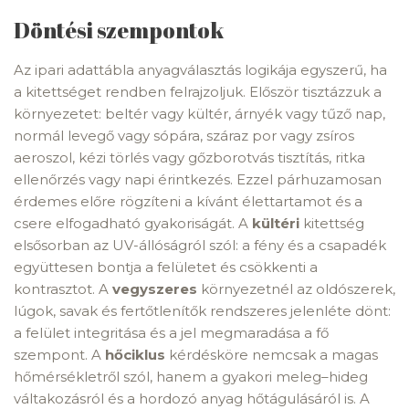
Döntési szempontok
Az ipari adattábla anyagválasztás logikája egyszerű, ha
a kitettséget rendben felrajzoljuk. Először tisztázzuk a
környezetet: beltér vagy kültér, árnyék vagy tűző nap,
normál levegő vagy sópára, száraz por vagy zsíros
aeroszol, kézi törlés vagy gőzborotvás tisztítás, ritka
ellenőrzés vagy napi érintkezés. Ezzel párhuzamosan
érdemes előre rögzíteni a kívánt élettartamot és a
csere elfogadható gyakoriságát. A
kültéri
kitettség
elsősorban az UV-állóságról szól: a fény és a csapadék
együttesen bontja a felületet és csökkenti a
kontrasztot. A
vegyszeres
környezetnél az oldószerek,
lúgok, savak és fertőtlenítők rendszeres jelenléte dönt:
a felület integritása és a jel megmaradása a fő
szempont. A
hőciklus
kérdésköre nemcsak a magas
hőmérsékletről szól, hanem a gyakori meleg–hideg
váltakozásról és a hordozó anyag hőtágulásáról is. A