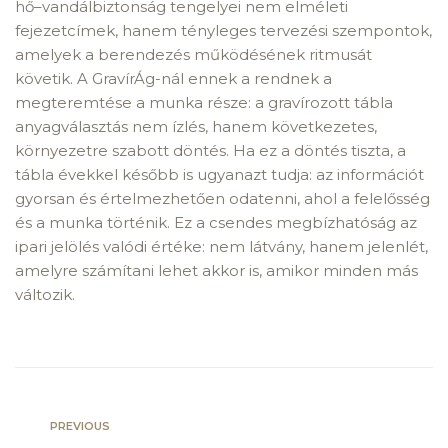
hő–vandálbiztonság tengelyei nem elméleti
fejezetcímek, hanem tényleges tervezési szempontok,
amelyek a berendezés működésének ritmusát
követik. A GravírÁg-nál ennek a rendnek a
megteremtése a munka része: a gravírozott tábla
anyagválasztás nem ízlés, hanem következetes,
környezetre szabott döntés. Ha ez a döntés tiszta, a
tábla évekkel később is ugyanazt tudja: az információt
gyorsan és értelmezhetően odatenni, ahol a felelősség
és a munka történik. Ez a csendes megbízhatóság az
ipari jelölés valódi értéke: nem látvány, hanem jelenlét,
amelyre számítani lehet akkor is, amikor minden más
változik.
PREVIOUS