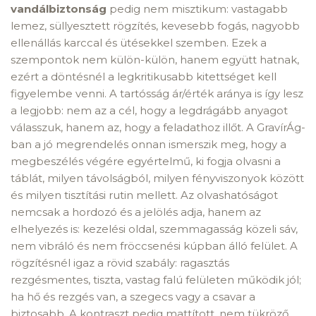
vandálbiztonság
pedig nem misztikum: vastagabb
lemez, süllyesztett rögzítés, kevesebb fogás, nagyobb
ellenállás karccal és ütésekkel szemben. Ezek a
szempontok nem külön-külön, hanem együtt hatnak,
ezért a döntésnél a legkritikusabb kitettséget kell
figyelembe venni. A tartósság ár/érték aránya is így lesz
a legjobb: nem az a cél, hogy a legdrágább anyagot
válasszuk, hanem az, hogy a feladathoz illőt. A GravírÁg-
ban a jó megrendelés onnan ismerszik meg, hogy a
megbeszélés végére egyértelmű, ki fogja olvasni a
táblát, milyen távolságból, milyen fényviszonyok között
és milyen tisztítási rutin mellett. Az olvashatóságot
nemcsak a hordozó és a jelölés adja, hanem az
elhelyezés is: kezelési oldal, szemmagasság közeli sáv,
nem vibráló és nem fröccsenési kúpban álló felület. A
rögzítésnél igaz a rövid szabály: ragasztás
rezgésmentes, tiszta, vastag falú felületen működik jól;
ha hő és rezgés van, a szegecs vagy a csavar a
biztosabb. A kontraszt pedig mattított, nem tükröző