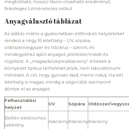
megbízható, hosszú távon olvasható eredményt,
felesleges túlméretezés nélkül.
Anyagválasztó táblázat
Az alábbi mátrix a gyakorlatban előforduló helyzeteket
rendezi a négy fő kitettség – UV, sópára,
oldószer/vegyszer és hőciklus – szerint, és
mindegyikhez ajánl anyagot, jelöléstechnikát és
rögzítést. A „magas/közepes/alacsony” értékek a
környezet tipikus terhelését jelzik, nem laboratóriumi
mérések. A cél, hogy gyorsan lásd, merre indulj. Ha két
kitettség is magas, mindig a szigorúbb szempont
döntse el az anyagot.
Felhasználási
UV
Sópára
Oldószer/vegysz
helyzet
Beltéri elektromos
Alacsony
Alacsony
Alacsony
szekrény