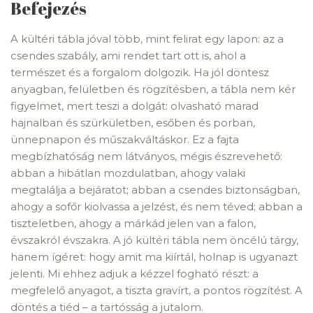
Befejezés
A kültéri tábla jóval több, mint felirat egy lapon: az a
csendes szabály, ami rendet tart ott is, ahol a
természet és a forgalom dolgozik. Ha jól döntesz
anyagban, felületben és rögzítésben, a tábla nem kér
figyelmet, mert teszi a dolgát: olvasható marad
hajnalban és szürkületben, esőben és porban,
ünnepnapon és műszakváltáskor. Ez a fajta
megbízhatóság nem látványos, mégis észrevehető:
abban a hibátlan mozdulatban, ahogy valaki
megtalálja a bejáratot; abban a csendes biztonságban,
ahogy a sofőr kiolvassa a jelzést, és nem téved; abban a
tiszteletben, ahogy a márkád jelen van a falon,
évszakról évszakra. A jó kültéri tábla nem öncélú tárgy,
hanem ígéret: hogy amit ma kiírtál, holnap is ugyanazt
jelenti. Mi ehhez adjuk a kézzel fogható részt: a
megfelelő anyagot, a tiszta gravírt, a pontos rögzítést. A
döntés a tiéd – a tartósság a jutalom.