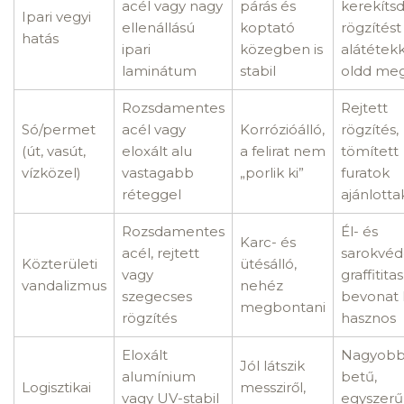
acél vagy nagy
párás és
kerekítsd
Ipari vegyi
ellenállású
koptató
rögzítést
hatás
ipari
közegben is
alátétek
laminátum
stabil
oldd me
Rozsdamentes
Rejtett
Só/permet
acél vagy
Korrózióálló,
rögzítés,
(út, vasút,
eloxált alu
a felirat nem
tömített
vízközel)
vastagabb
„porlik ki”
furatok
réteggel
ajánlotta
Rozsdamentes
Él- és
Karc- és
acél, rejtett
sarokvéd
Közterületi
ütésálló,
vagy
graffitita
vandalizmus
nehéz
szegecses
bevonat 
megbontani
rögzítés
hasznos
Eloxált
Nagyob
Jól látszik
alumínium
betű,
Logisztikai
messziről,
vagy UV-stabil
egyszerű