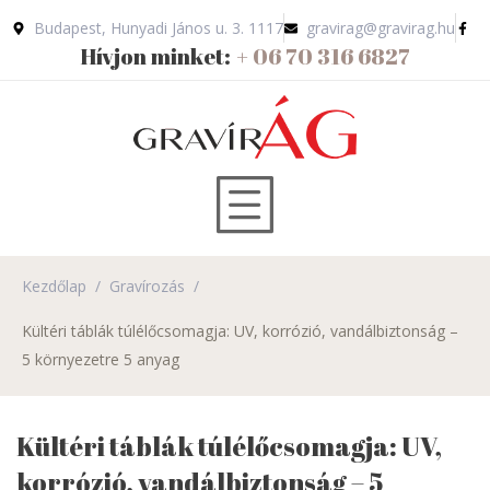
Budapest, Hunyadi János u. 3. 1117
gravirag@gravirag.hu
Hívjon minket:
+ 06 70 316 6827
Kezdőlap
/
Gravírozás
/
Kültéri táblák túlélőcsomagja: UV, korrózió, vandálbiztonság –
5 környezetre 5 anyag
Kültéri táblák túlélőcsomagja: UV,
korrózió, vandálbiztonság – 5