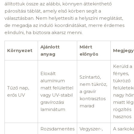
állítottuk össze az alábbi, könnyen áttekinthető
párosítási táblát, amely első körben segít a
választásban. Nem helyettesíti a helyszíni meglátást,
de megadja az induló koordinátákat, merre érdemes
elindulni, ha biztosra akarsz menni.
Ajánlott
Miért
Környezet
Megjegy
anyag
előnyös
Kerüld a
Eloxált
fényes,
Színtartó,
alumínium
tükröző
nem tükröz,
Tűző nap,
matt felülettel
felületek
a gravír
erős UV
vagy UV-stabil
nagy hői
kontrasztos
gravírozási
miatt lég
marad
laminátum
rögzítés
hasznos
Rozsdamentes
Vegyszer-,
A sarkok