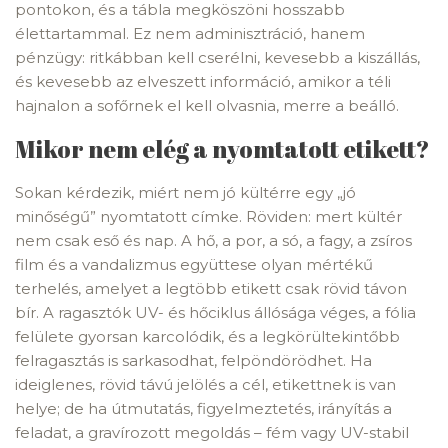
pontokon, és a tábla megköszöni hosszabb
élettartammal. Ez nem adminisztráció, hanem
pénzügy: ritkábban kell cserélni, kevesebb a kiszállás,
és kevesebb az elveszett információ, amikor a téli
hajnalon a sofőrnek el kell olvasnia, merre a beálló.
Mikor nem elég a nyomtatott etikett?
Sokan kérdezik, miért nem jó kültérre egy „jó
minőségű” nyomtatott címke. Röviden: mert kültér
nem csak eső és nap. A hő, a por, a só, a fagy, a zsíros
film és a vandalizmus együttese olyan mértékű
terhelés, amelyet a legtöbb etikett csak rövid távon
bír. A ragasztók UV- és hőciklus állósága véges, a fólia
felülete gyorsan karcolódik, és a legkörültekintőbb
felragasztás is sarkasodhat, felpöndörödhet. Ha
ideiglenes, rövid távú jelölés a cél, etikettnek is van
helye; de ha útmutatás, figyelmeztetés, irányítás a
feladat, a gravírozott megoldás – fém vagy UV-stabil