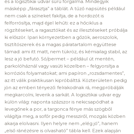
és a logisztikai udvar sûrû forgalma. Mindegyik
másképp „fárasztja” a táblát. A tűző napsütés például
nem csak a színeket fakítja, de a hordozót is
felforrósítja, majd éjjel lehűti: ez a hőciklus a
rögzítéseket, a ragasztókat és az illesztéseket próbálja
ki először. Ipari környezetben a gőzök, aeroszolok,
tisztítószerek és a magas páratartalom együttese
támad: ami itt matt, nem tükröz, és kémiailag stabil, az
lesz a jó befutó. Só/permet – például út mentén,
parkolóháznál vagy vasúti közelben – felgyorsítja a
korróziós folyamatokat; ami papíron „rozsdamentes”,
az itt válik praktikusan kipróbálttá. Közterületen pedig
jön az emberi tényező: felrakodnak rá, megpróbálják
megkarcolni, leverik a sarkát. A logisztikai udvar egy
külön világ: naponta százszor is nekicsapódhat a
levegőnek a por, a targonca fénye más szögből
világítja meg, a sofőr pedig messziről, mozgás közben
akarja elolvasni. Ilyen helyre nem „elég jó”, hanem
„első ránézésre is olvasható” tábla kell. Ezek alapján