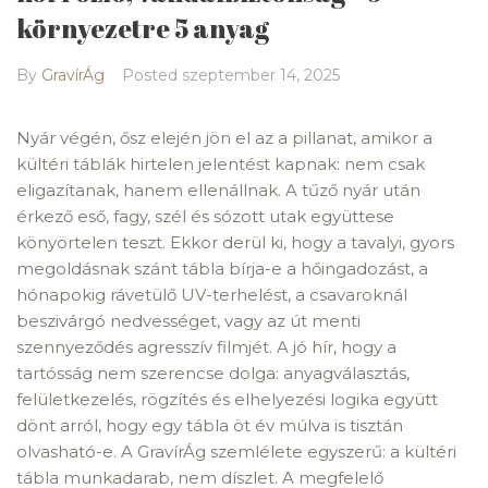
környezetre 5 anyag
By
GravírÁg
Posted
szeptember 14, 2025
Nyár végén, ősz elején jön el az a pillanat, amikor a
kültéri táblák hirtelen jelentést kapnak: nem csak
eligazítanak, hanem ellenállnak. A tűző nyár után
érkező eső, fagy, szél és sózott utak együttese
könyörtelen teszt. Ekkor derül ki, hogy a tavalyi, gyors
megoldásnak szánt tábla bírja-e a hőingadozást, a
hónapokig rávetülő UV-terhelést, a csavaroknál
beszivárgó nedvességet, vagy az út menti
szennyeződés agresszív filmjét. A jó hír, hogy a
tartósság nem szerencse dolga: anyagválasztás,
felületkezelés, rögzítés és elhelyezési logika együtt
dönt arról, hogy egy tábla öt év múlva is tisztán
olvasható-e. A GravírÁg szemlélete egyszerű: a kültéri
tábla munkadarab, nem díszlet. A megfelelő