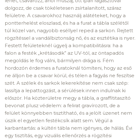
lehet, csavarozz, ahol muszáj, ott ipari ragasztóval
dolgozz, de csak tökéletesen zsírtalanított, száraz
felületre. A csavarokhoz használj alátéteket, hogy a
pontterhelést eloszlasd, és ha a furat a tábla szélétől
túl közel van, nagyobb eséllyel reped a sarkon. Rejtett
rögzítéssel a vandálbiztonság nő, és az esztétika is nyer.
Festett felületeknél ügyelj a kompatibilitásra: ha a
falon a festék „krétásodik” az UV-tól, az öntapadós
megoldás le fog válni, bármilyen drága is. Fém
hordozón érdemes a furatoknál tömíteni, hogy az eső
ne álljon be a csavar körül, és télen a fagyás ne feszítse
szét. A szélek és sarkok lekerekítése nem csak szép:
lassítja a lepattogzást, a sérülések innen indulnak ki
először. Ha közterületre megy a tábla, a graffititaszító
bevonat plusz védelem: a felirat gravírozott, de a
felület könnyebben tisztítható, és a jelölt üzenet nem
úszik el egyetlen festékcsík alatt sem. Végül a
karbantartás: a kültéri tábla nem igényes, de hálás. Évi
egy tisztítás, egy vizuális ellenőrzés a rögzítési