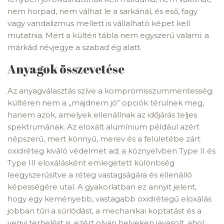
nem horpad, nem válhat le a sarkánál, és eső, fagy
vagy vandalizmus mellett is vállalható képet kell
mutatnia. Mert a kültéri tábla nem egyszerű valami: a
márkád névjegye a szabad ég alatt.
Anyagok összevetése
Az anyagválasztás szíve a kompromisszummentesség:
kültéren nem a „majdnem jó” opciók térülnek meg,
hanem azok, amelyek ellenállnak az időjárás teljes
spektrumának. Az eloxált alumínium például azért
népszerű, mert könnyű, merev és a felületébe zárt
oxidréteg kiváló védelmet ad; a köznyelvben Type II és
Type III eloxálásként emlegetett különbség
leegyszerűsítve a réteg vastagságára és ellenálló
képességére utal. A gyakorlatban ez annyit jelent,
hogy egy keményebb, vastagabb oxidrétegű eloxálás
jobban tűri a súrlódást, a mechanikai koptatást és a
vegyi terhelést is, ezért olyan helyeken javasolt, ahol