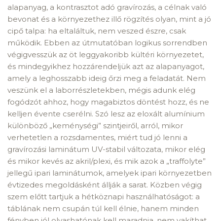
alapanyag, a kontrasztot adó gravírozás, a célnak való
bevonat és a környezethez illő rögzítés olyan, mint a jó
cipő talpa: ha eltaláltuk, nem veszed észre, csak
működik. Ebben az útmutatóban logikus sorrendben
végigvesszük az öt leggyakoribb kültéri környezetet,
és mindegyikhez hozzárendeljük azt az alapanyagot,
amely a leghosszabb ideig őrzi meg a feladatát. Nem
veszünk el a laborrészletekben, mégis adunk elég
fogódzót ahhoz, hogy magabiztos döntést hozz, és ne
kelljen évente cserélni. Szó lesz az eloxált alumínium
különböző „keménységi” szintjeiről, arról, mikor
verhetetlen a rozsdamentes, miért tud jó lenni a
gravírozási laminátum UV-stabil változata, mikor elég
és mikor kevés az akril/plexi, és mik azok a „traffolyte”
jellegű ipari laminátumok, amelyek ipari környezetben
évtizedes megoldásként állják a sarat. Közben végig
szem előtt tartjuk a hétköznapi használhatóságot: a
táblának nem csupán túl kell élnie, hanem minden
fényben jól olvashatónak kell maradnia, nem vakíthat,