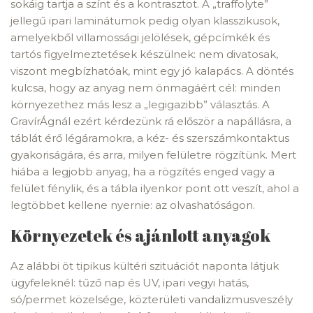
sokáig tartja a színt és a kontrasztot. A „traffolyte”
jellegű ipari laminátumok pedig olyan klasszikusok,
amelyekből villamossági jelölések, gépcímkék és
tartós figyelmeztetések készülnek: nem divatosak,
viszont megbízhatóak, mint egy jó kalapács. A döntés
kulcsa, hogy az anyag nem önmagáért cél: minden
környezethez más lesz a „legigazibb” választás. A
GravírÁgnál ezért kérdezünk rá először a napállásra, a
táblát érő légáramokra, a kéz- és szerszámkontaktus
gyakoriságára, és arra, milyen felületre rögzítünk. Mert
hiába a legjobb anyag, ha a rögzítés enged vagy a
felület fénylik, és a tábla ilyenkor pont ott veszít, ahol a
legtöbbet kellene nyernie: az olvashatóságon.
Környezetek és ajánlott anyagok
Az alábbi öt tipikus kültéri szituációt naponta látjuk
ügyfeleknél: tűző nap és UV, ipari vegyi hatás,
só/permet közelsége, közterületi vandalizmusveszély