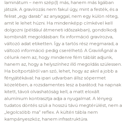
laminátum – nem szép(l) más, hanem más ligában
játszik. A gravírozás nem fakul úgy, mint a festék, és a
felirat „egy darab” az anyaggal, nem egy külön réteg,
amit le lehet húzni. Ha mindenképp címkével kell
dolgozni (például átmeneti időszakban), gondolkodj
kombinált megoldásban: fix információ gravírozva,
változó adat etiketten. Így a tartós rész megmarad, a
változó információ pedig cserélhető. A GravírÁgnál a
célunk nem az, hogy mindenre fém táblát adjunk,
hanem az, hogy a helyszínhez illő megoldás szülessen.
Ha boltportálról van szó, lehet, hogy az akril a jobb a
fényjátékával; ha ipari udvarban állsz sópermet
közelében, a rozsdamentes lesz a barátod; ha napnak
kitett, távoli olvashatóság kell, a matt eloxált
alumínium kontrasztja adja a nyugalmat. A lényeg:
tudatos döntés szüli a hosszú távú megtérülést, nem a
„legolcsóbb ma” reflex. A kültéri tábla nem
kampányeszköz, hanem infrastruktúra.