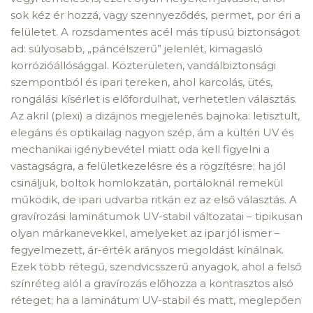
sok kéz ér hozzá, vagy szennyeződés, permet, por éri a
felületet. A rozsdamentes acél más típusú biztonságot
ad: súlyosabb, „páncélszerű” jelenlét, kimagasló
korrózióállósággal. Közterületen, vandálbiztonsági
szempontból és ipari tereken, ahol karcolás, ütés,
rongálási kísérlet is előfordulhat, verhetetlen választás.
Az akril (plexi) a dizájnos megjelenés bajnoka: letisztult,
elegáns és optikailag nagyon szép, ám a kültéri UV és
mechanikai igénybevétel miatt oda kell figyelni a
vastagságra, a felületkezelésre és a rögzítésre; ha jól
csináljuk, boltok homlokzatán, portáloknál remekül
működik, de ipari udvarba ritkán ez az első választás. A
gravírozási laminátumok UV-stabil változatai – tipikusan
olyan márkanevekkel, amelyeket az ipar jól ismer –
fegyelmezett, ár-érték arányos megoldást kínálnak.
Ezek több rétegű, szendvicsszerű anyagok, ahol a felső
színréteg alól a gravírozás előhozza a kontrasztos alsó
réteget; ha a laminátum UV-stabil és matt, meglepően