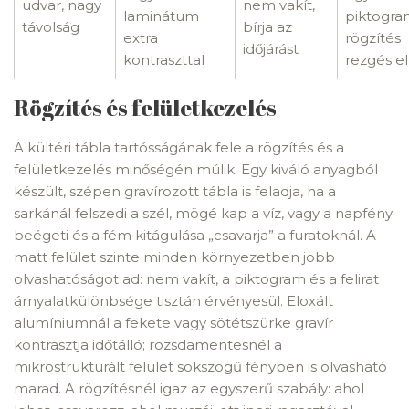
udvar, nagy
nem vakít,
laminátum
piktogram
távolság
bírja az
extra
rögzítés
időjárást
kontraszttal
rezgés el
Rögzítés és felületkezelés
A kültéri tábla tartósságának fele a rögzítés és a
felületkezelés minőségén múlik. Egy kiváló anyagból
készült, szépen gravírozott tábla is feladja, ha a
sarkánál felszedi a szél, mögé kap a víz, vagy a napfény
beégeti és a fém kitágulása „csavarja” a furatoknál. A
matt felület szinte minden környezetben jobb
olvashatóságot ad: nem vakít, a piktogram és a felirat
árnyalatkülönbsége tisztán érvényesül. Eloxált
alumíniumnál a fekete vagy sötétszürke gravír
kontrasztja időtálló; rozsdamentesnél a
mikrostrukturált felület sokszögű fényben is olvasható
marad. A rögzítésnél igaz az egyszerű szabály: ahol