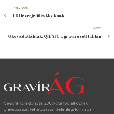
PREVIOUS
UDI lézerjelölés kkv-knak
NEXT
Okos adattáblák: QR/NFC a gravírozott táblán
Cégünk tulajdonosai 2000-óta foglalkoznak
gravírozással, feliratozással. Jelenlegi formában