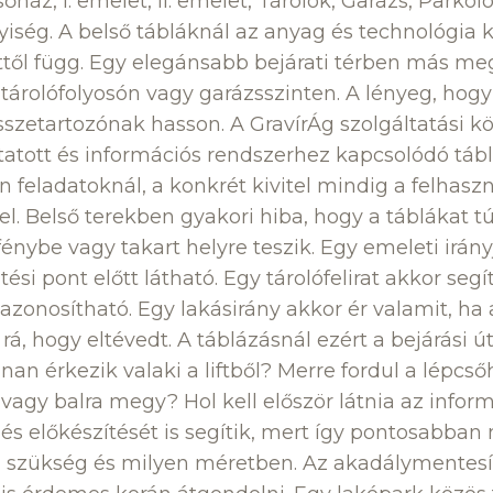
ház, I. emelet, II. emelet, Tárolók, Garázs, Parkoló, 
yiség. A belső tábláknál az anyag és technológia k
ttől függ. Egy elegánsabb bejárati térben más meg
 tárolófolyosón vagy garázsszinten. A lényeg, hog
szetartozónak hasson. A GravírÁg szolgáltatási k
tatott és információs rendszerhez kapcsolódó tábl
n feladatoknál, a konkrét kivitel mindig a felhaszn
l. Belső terekben gyakori hiba, hogy a táblákat tú
fénybe vagy takart helyre teszik. Egy emeleti irán
ési pont előtt látható. Egy tárolófelirat akkor segí
zonosítható. Egy lakásirány akkor ér valamit, ha
 rá, hogy eltévedt. A táblázásnál ezért a bejárási ú
nnan érkezik valaki a liftből? Merre fordul a lépc
 vagy balra megy? Hol kell először látnia az infor
és előkészítését is segítik, mert így pontosabba
 szükség és milyen méretben. Az akadálymentesíté