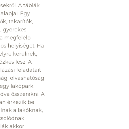
ésekről. A táblák
lapjai. Egy
k, takarítók,
, gyerekes
 a megfelelő
zös helyiséget. Ha
helyre kerülnek,
ézkes lesz. A
ázási feladatait
ság, olvashatóság
 egy lakópark
dva összerakni. A
nan érkezik be
ólnak a lakóknak,
csolódnak
lák akkor