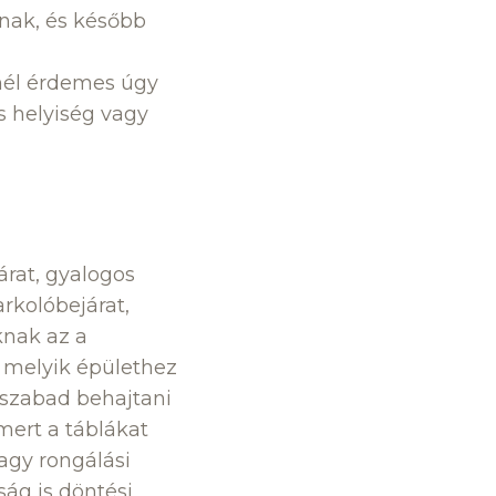
nak, és később
snél érdemes úgy
ös helyiség vagy
járat, gyalogos
rkolóbejárat,
knak az a
, melyik épülethez
 szabad behajtani
mert a táblákat
vagy rongálási
ság is döntési