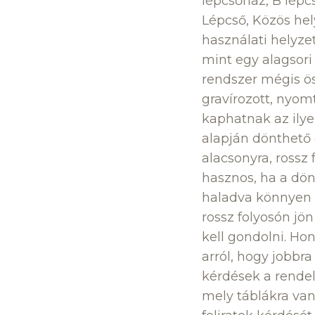
lépcsőház, B lépcső
Lépcső, Közös hel
használati helyze
mint egy alagsori
rendszer mégis ös
gravírozott, nyom
kaphatnak az ilye
alapján dönthető e
alacsonyra, rossz 
hasznos, ha a dönt
haladva könnyen a
rossz folyosón jön
kell gondolni. Ho
arról, hogy jobbra
kérdések a rendel
mely táblákra van