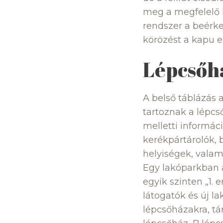
meg a megfelelő l
rendszer a beérkez
körözést a kapu el
Lépcsőhá
A belső táblázás 
tartoznak a lépcső
melletti informáci
kerékpártárolók, 
helyiségek, valami
Egy lakóparkban a
egyik szinten „1.
látogatók és új 
lépcsőházakra, tár