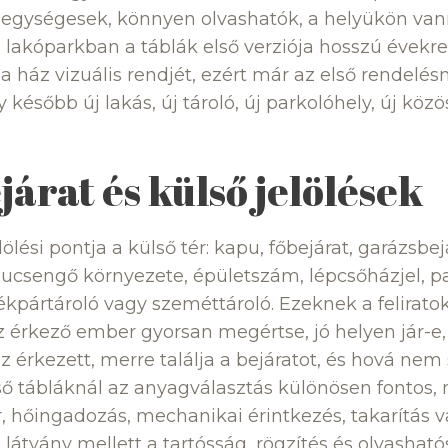
 egységesek, könnyen olvashatók, a helyükön van
j lakóparkban a táblák első verziója hosszú évekre
 ház vizuális rendjét, ezért már az első rendelé
később új lakás, új tároló, új parkolóhely, új köz
.
járat és külső jelölések
lölési pontja a külső tér: kapu, főbejárat, garázsbe
pucsengő környezete, épületszám, lépcsőházjel, pa
rékpártároló vagy szeméttároló. Ezeknek a felirato
z érkező ember gyorsan megértse, jó helyen jár-e
 érkezett, merre találja a bejáratot, és hová nem
ső tábláknál az anyagválasztás különösen fontos, 
or, hőingadozás, mechanikai érintkezés, takarítás 
 a látvány mellett a tartósság, rögzítés és olvasható