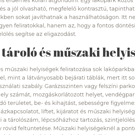
t is érdemes korán átgondolni. Egy lakópark közös t
és a jól olvasható, megfelelő kontrasztú, tapintha
kben sokat javíthatnak a használhatóságon. Itt n
egyen feliratokkal, hanem az, hogy a fontos dönté
elölés segítse az eligazodást.
 tároló és műszaki helyi
 és műszaki helyiségek feliratozása sok lakóparkb
l, mint a látványosabb bejárati táblák, mert itt so
ználati szabály. Garázsszinten vagy felszíni parko
hely számát, mozgáskorlátozott helyet, vendégpar
ó területet, be- és kihajtást, sebességre figyelme
ázkapcsolatot, liftet, kijáratot és műszaki helyiség
i a tárolószám, lépcsőházhoz tartozás, szintjelölé
y rövid feltüntetése. Műszaki helyiségeknél a po