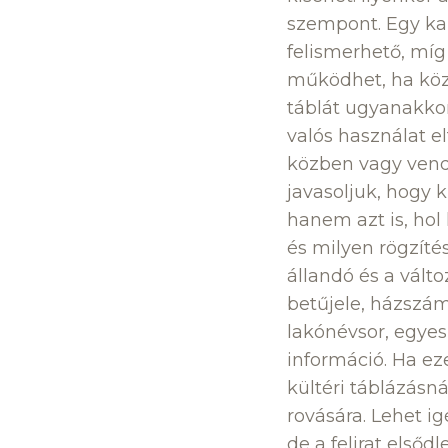
szempont. Egy kap
felismerhető, míg
működhet, ha köze
táblát ugyanakko
valós használat el
közben vagy vend
javasoljuk, hogy 
hanem azt is, hol 
és milyen rögzítés
állandó és a vált
betűjele, házszám
lakónévsor, egyes
információ. Ha ez
kültéri táblázásn
rovására. Lehet i
de a felirat elsőd