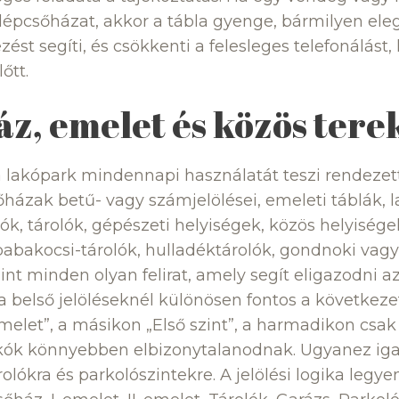
épcsőházat, akkor a tábla gyenge, bármilyen elegá
ést segíti, és csökkenti a felesleges telefonálást,
őtt.
z, emelet és közös tere
a lakópark mindennapi használatát teszi rendezet
házak betű- vagy számjelölései, emeleti táblák, la
ók, tárolók, gépészeti helyiségek, közös helyisége
babakocsi-tárolók, hulladéktárolók, gondnoki vag
nt minden olyan felirat, amely segít eligazodni az
 belső jelöléseknél különösen fontos a következe
 emelet”, a másikon „Első szint”, a harmadikon csak
lakók könnyebben elbizonytalanodnak. Ugyanez iga
olókra és parkolószintekre. A jelölési logika legy