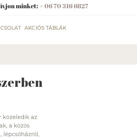
ívjon minket:
+ 06 70 316 6827
CSOLAT
AKCIÓS TÁBLÁK
szerben
r közeledik az
ak, a közös
 lépcsőházról,