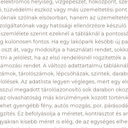
 elektromos helyiség, vízgépészet, hőközpont, sz
ló, tűzvédelmi eszköz vagy más üzemeltetési pont. 
kóknak szólnak elsősorban, hanem az üzemelteté
zolgáltatónak vagy hatósági ellenőrzésre készülő 
szemlélete szerint ezeknél a tábláknál a pontoss
g különösen fontos. Ha egy lakópark később új pa
at oszt át, vagy módosítja a használati rendet, so
ni a jelölést, ha az első rendelésnél rögzítették a
számozási rendet. A változó adattartalmú tábláknál
számok, tárolószámok, lépcsőházak, szintek, dara
lölések. Az adatlista legyen végleges, mert egy el
sszul megadott tárolóazonosító sok darabon okozh
 az olvashatóság más körülmények között történik
 Lehet gyengébb fény, autós mozgás, por, párásodás
gzítés. Ez befolyásolja a méretet, kontrasztot és a
gyakran kisebb méret is elég, de az egységes elhel