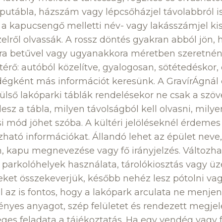
utábla, házszám vagy lépcsőházjel távolabbról i
 a kapucsengő melletti név- vagy lakásszámjel k
lről olvassák. A rossz döntés gyakran abból jön,
ra betűvel vagy ugyanakkora méretben szeretnének
térő: autóból közelítve, gyalogosan, sötétedéskor,
égként más információt keresünk. A GravírÁgnál 
külső lakóparki táblák rendelésekor ne csak a szö
lesz a tábla, milyen távolságból kell olvasni, milyen
i mód jöhet szóba. A kültéri jelöléseknél érdemes 
ozható információkat. Állandó lehet az épület neve
, kapu megnevezése vagy fő irányjelzés. Változhat
 parkolóhelyek használata, tárolókiosztás vagy ü
eket összekeverjük, később nehéz lesz pótolni va
ál az is fontos, hogy a lakópark arculata ne menje
gényes anyagot, szép felületet és rendezett megjel
leges feladata a tájékoztatás. Ha egy vendég vagy 