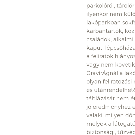
parkolóról, tároló
ilyenkor nem kül
lakóparkban sokfé
karbantartók, köz
családok, alkalmi
kaput, lépcsőházat
a feliratok hiányo
vagy nem követik 
GravírÁgnál a lak
olyan feliratozás
és utánrendelhető
táblázását nem ér
jó eredményhez el
valaki, milyen dön
melyek a látogat
biztonsági, tűzvé