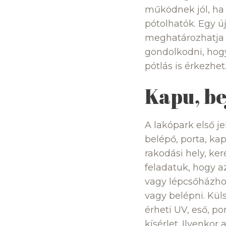
működnek jól, ha
pótolhatók. Egy ú
meghatározhatja a
gondolkodni, hogy 
pótlás is érkezhet
Kapu, be
A lakópark első je
belépő, porta, ka
rakodási hely, ke
feladatuk, hogy a
vagy lépcsőházhoz
vagy belépni. Kül
érheti UV, eső, p
kísérlet. Ilyenkor