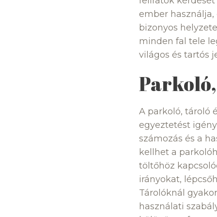
feliratok kérdésé
ember használja, 
bizonyos helyzete
minden fal tele l
világos és tartós j
Parkoló,
A parkoló, tároló
egyeztetést igénye
számozás és a has
kellhet a parkoló
töltőhöz kapcsolód
irányokat, lépcsőh
Tárolóknál gyakor
használati szabál