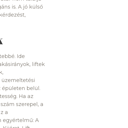
ns is. A jó külső
 kérdezést,
k
tebbé. Ide
kásirányok, liftek
k,
y üzemeltetési
 épületen belül.
tesség. Ha az
 szám szerepel, a
z a
en egyértelmű: A