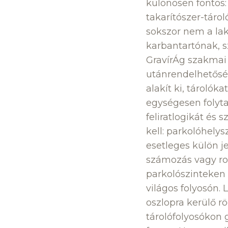
különösen fontos:
takarítószer-táro
sokszor nem a la
karbantartónak, s
GravírÁg szakmai 
utánrendelhetősé
alakít ki, tárolók
egységesen folytat
feliratlogikát és 
kell: parkolóhely
esetleges külön je
számozás vagy ro
parkolószinteken
világos folyosón.
oszlopra kerülő rö
tárolófolyosókon 