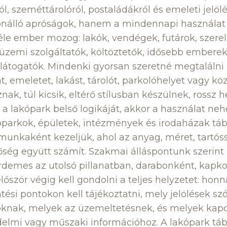
ról, szeméttárolóról, postaládákról és emeleti jelöl
önálló apróságok, hanem a mindennapi használat a
le ember mozog: lakók, vendégek, futárok, szerelő
üzemi szolgáltatók, költöztetők, idősebb emberek
 látogatók. Mindenki gyorsan szeretné megtalálni
, emeletet, lakást, tárolót, parkolóhelyet vagy kö
znak, túl kicsik, eltérő stílusban készülnek, rossz 
a lakópark belső logikáját, akkor a használat neh
óparkok, épületek, intézmények és irodaházak tábl
i munkaként kezeljük, ahol az anyag, méret, tartós
ség együtt számít. Szakmai álláspontunk szerint
demes az utolsó pillanatban, darabonként, kapko
őször végig kell gondolni a teljes helyzetet: hon
tési pontokon kell tájékoztatni, mely jelölések sz
óknak, melyek az üzemeltetésnek, és melyek kap
delmi vagy műszaki információhoz. A lakópark táb