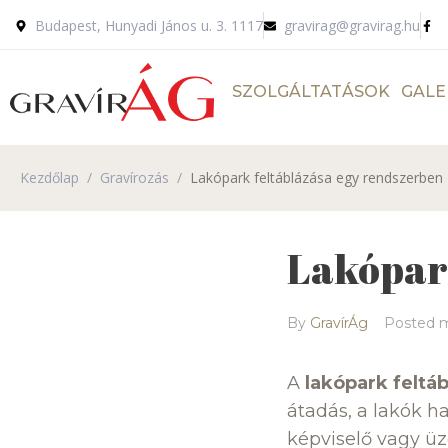
Budapest, Hunyadi János u. 3. 1117
gravirag@gravirag.hu
SZOLGÁLTATÁSOK
GALE
Kezdőlap
/
Gravírozás
/
Lakópark feltáblázása egy rendszerben
Lakópar
By
GravírÁg
Posted
m
A
lakópark feltá
átadás, a lakók h
képviselő vagy üz