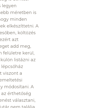
s legyen
isebb méretben is
 hogy minden
 elkészíttetni. A
 esőben, költözés
ezért azt
veget add meg,
 felületre kerül,
külön listázni az
, lépcsőház
 viszont a
zemeltetési
gy módosítani. A
n az érthetőség
enést választani,
futár nem találja