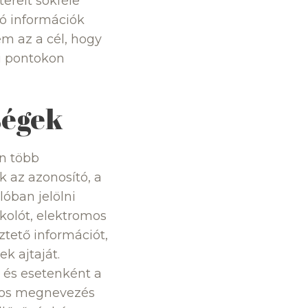
ereit sokféle
tó információk
em az a cél, hogy
si pontokon
ségek
an több
k az azonosító, a
lóban jelölni
kolót, elektromos
ztető információt,
ek ajtaját.
s és esetenként a
ntos megnevezés