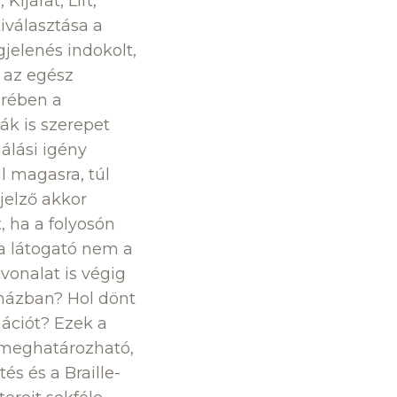
Kijárat, Lift,
iválasztása a
jelenés indokolt,
y az egész
örében a
ák is szerepet
álási igény
l magasra, túl
yjelző akkor
t, ha a folyosón
 a látogató nem a
tvonalat is végig
sőházban? Hol dönt
mációt? Ezek a
n meghatározható,
s és a Braille-