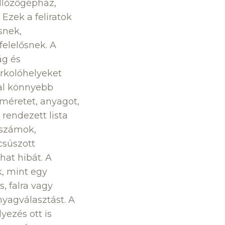
ellőzőgépház,
Ezek a feliratok
snek,
felelősnek. A
ág és
rkolóhelyeket
kkal könnyebb
 méretet, anyagot,
 rendezett lista
bszámok,
csúszott
at hibát. A
, mint egy
, falra vagy
nyagválasztást. A
yezés ott is