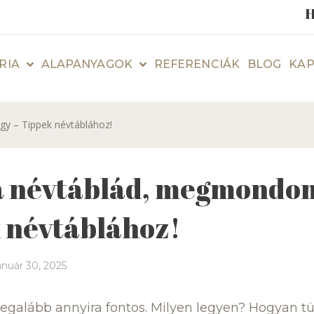
H
RIA
ALAPANYAGOK
REFERENCIÁK
BLOG
KAP
y – Tippek névtáblához!
a névtáblád, megmondom
 névtáblához!
anuár 30, 2025
egalább annyira fontos. Milyen legyen? Hogyan tü