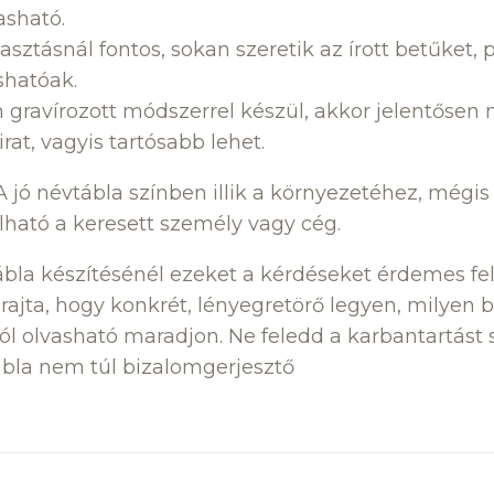
asható.
asztásnál fontos, sokan szeretik az írott betűket,
hatóak.
gravírozott módszerrel készül, akkor jelentősen 
rat, vagyis tartósabb lehet.
A jó névtábla színben illik a környezetéhez, mégis
ható a keresett személy vagy cég.
bla készítésénél ezeket a kérdéseket érdemes fe
 rajta, hogy konkrét, lényegretörő legyen, milyen 
 jól olvasható maradjon. Ne feledd a karbantartást
ábla nem túl bizalomgerjesztő