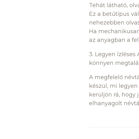
Tehát látható, olv
Ez a betűtípus vál
nehezebben olvas
Ha mechanikusan 
az anyagban a feli
3. Legyen ízléses 
könnyen megtalál
A megfelelő névtá
készül, mi legyen
kerüljön rá, hogy
elhanyagolt névt