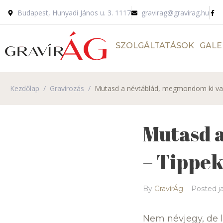
Budapest, Hunyadi János u. 3. 1117
gravirag@gravirag.hu
SZOLGÁLTATÁSOK
GALE
Kezdőlap
/
Gravírozás
/
Mutasd a névtáblád, megmondom ki vag
Mutasd 
– Tippek
By
GravírÁg
Posted
j
Nem névjegy, de l