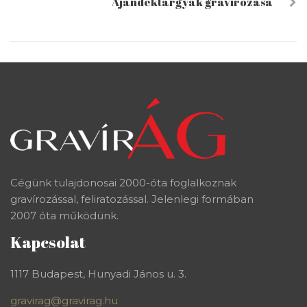
Ajándéktárgyak gravírozása
Cégünk tulajdonosai 2000-óta foglalkoznak
gravírozással, feliratozással. Jelenlegi formában
2007 óta működünk.
Kapcsolat
1117 Budapest, Hunyadi János u. 3.
gravirag@gravirag.hu