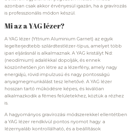
azonban csak akkor érvényesül igazán, ha a gravírozás
is professzionális módon készül.
Mi az a YAG lézer?
A YAG lézer (Yttrium Aluminium Garnet) az egyik
legelterjedtebb szilárdtestlézer-típus, amelyet több
ipari eljárásnál is alkalmaznak. A YAG kristályt Nd:
(neodímium) adalékkal dopolják, és ennek
köszönhetően jön létre az a lézerfény, amely nagy
energiájú, rövid impulzusú és nagy pontosságú
anyagmegmunkálást tesz lehetővé. A YAG lézer
hosszan tartó működésre képes, és kiválóan
alkalmazkodik a fémes felületekhez, köztük a rézhez
is.
A hagyományos gravírozási módszerekkel ellentétben
a YAG lézer rendkívül pontos nyomot hagy: a
lézernyaláb kontrollálható, és a beállítások