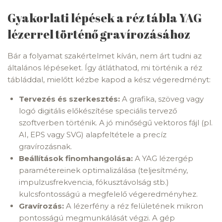
Gyakorlati lépések a réz tábla YAG
lézerrel történő gravírozásához
Bár a folyamat szakértelmet kíván, nem árt tudni az
általános lépéseket. Így átláthatod, mi történik a réz
tábláddal, mielőtt kézbe kapod a kész végeredményt:
Tervezés és szerkesztés:
A grafika, szöveg vagy
logó digitális előkészítése speciális tervező
szoftverben történik. A jó minőségű vektoros fájl (pl.
AI, EPS vagy SVG) alapfeltétele a precíz
gravírozásnak.
Beállítások finomhangolása:
A YAG lézergép
paramétereinek optimalizálása (teljesítmény,
impulzusfrekvencia, fókusztávolság stb.)
kulcsfontosságú a megfelelő végeredményhez.
Gravírozás:
A lézerfény a réz felületének mikron
pontosságú megmunkálását végzi. A gép