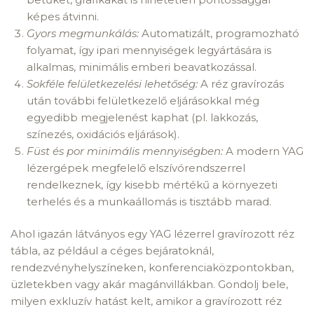
képes átvinni.
Gyors megmunkálás:
Automatizált, programozható
folyamat, így ipari mennyiségek legyártására is
alkalmas, minimális emberi beavatkozással.
Sokféle felületkezelési lehetőség:
A réz gravírozás
után további felületkezelő eljárásokkal még
egyedibb megjelenést kaphat (pl. lakkozás,
színezés, oxidációs eljárások).
Füst és por minimális mennyiségben:
A modern YAG
lézergépek megfelelő elszívórendszerrel
rendelkeznek, így kisebb mértékű a környezeti
terhelés és a munkaállomás is tisztább marad.
Ahol igazán látványos egy YAG lézerrel gravírozott réz
tábla, az például a céges bejáratoknál,
rendezvényhelyszíneken, konferenciaközpontokban,
üzletekben vagy akár magánvillákban. Gondolj bele,
milyen exkluzív hatást kelt, amikor a gravírozott réz