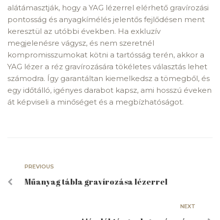
alátámasztják, hogy a YAG lézerrel elérhető gravírozási
pontosság és anyagkímélés jelentős fejlődésen ment
keresztül az utóbbi években. Ha exkluzív
megjelenésre vágysz, és nem szeretnél
kompromisszumokat kötni a tartósság terén, akkor a
YAG lézer a réz gravírozására tökéletes választás lehet
számodra. Így garantáltan kiemelkedsz a tömegből, és
egy időtálló, igényes darabot kapsz, ami hosszú éveken
át képviseli a minőséget és a megbízhatóságot.
PREVIOUS
Műanyag tábla gravírozása lézerrel
NEXT