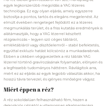
egyik legkorszerűbb megoldás a YAG lézeres
technológia. Ez egy olyan eljárás, amely egyszerre
biztosítja a pontos, tartós és elegáns megjelenést. Az
elmúlt években rengeteget fejlődött ez a lézeres
megmunkálási terület, és a friss kutatási eredmények is
alátámasztják, hogy a YAG lézerrel készített
rézgravírozás – legyen szó céges tábláról,
emléktábláról vagy díszítőelemről – stabil befektetés,
egyúttal exkluzív hatást kölcsönöz a munkadarabnak.
Ebben a cikkben végigvezetlek a réz táblák YAG
lézerrel történő gravírozásának folyamatán, előnyein és
a legfrissebb tudományos háttéren. Rávilágítok arra,
miért ez az eljárás az egyik legjobb választás akkor, ha
hosszú távra tervezel, és igényes minőségre vágysz.
Miért éppen a réz?
A réz sokoldalúan felhasználható fém, hiszen a
dekorációs céloktól a villamosipari alkalmazásokig