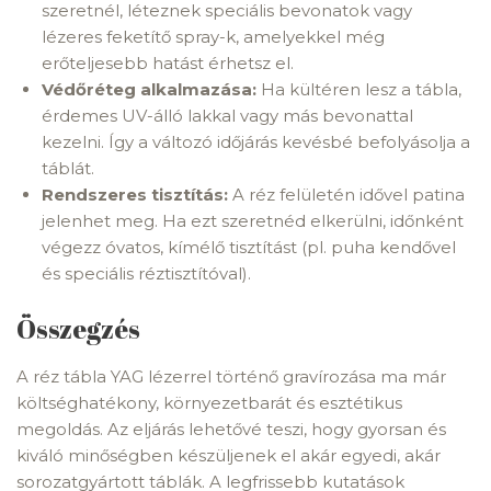
szeretnél, léteznek speciális bevonatok vagy
lézeres feketítő spray-k, amelyekkel még
erőteljesebb hatást érhetsz el.
Védőréteg alkalmazása:
Ha kültéren lesz a tábla,
érdemes UV-álló lakkal vagy más bevonattal
kezelni. Így a változó időjárás kevésbé befolyásolja a
táblát.
Rendszeres tisztítás:
A réz felületén idővel patina
jelenhet meg. Ha ezt szeretnéd elkerülni, időnként
végezz óvatos, kímélő tisztítást (pl. puha kendővel
és speciális réztisztítóval).
Összegzés
A réz tábla YAG lézerrel történő gravírozása ma már
költséghatékony, környezetbarát és esztétikus
megoldás. Az eljárás lehetővé teszi, hogy gyorsan és
kiváló minőségben készüljenek el akár egyedi, akár
sorozatgyártott táblák. A legfrissebb kutatások