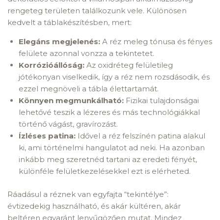
rengeteg területen találkozunk vele. Különösen
kedvelt a táblakészítésben, mert:
Elegáns megjelenés:
A réz meleg tónusa és fényes
felülete azonnal vonzza a tekintetet.
Korrózióállóság:
Az oxidréteg felületileg
jótékonyan viselkedik, így a réz nem rozsdásodik, és
ezzel megnöveli a tábla élettartamát.
Könnyen megmunkálható:
Fizikai tulajdonságai
lehetővé teszik a lézeres és más technológiákkal
történő vágást, gravírozást.
Ízléses patina:
Idővel a réz felszínén patina alakul
ki, ami történelmi hangulatot ad neki. Ha azonban
inkább meg szeretnéd tartani az eredeti fényét,
különféle felületkezelésekkel ezt is elérheted.
Ráadásul a réznek van egyfajta “tekintélye”:
évtizedekig használható, és akár kültéren, akár
beltéren egyaránt lenyűgözően mutat. Mindez