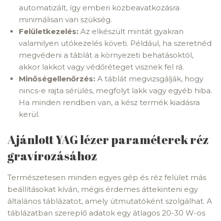
automatizált, így emberi közbeavatkozásra
minimálisan van szükség.
Felületkezelés:
Az elkészült mintát gyakran
valamilyen utókezelés követi. Például, ha szeretnéd
megvédeni a táblát a környezeti behatásoktól,
akkor lakkot vagy védőréteget visznek fel rá.
Minőségellenőrzés:
A táblát megvizsgálják, hogy
nincs-e rajta sérülés, megfolyt lakk vagy egyéb hiba.
Ha minden rendben van, a kész termék kiadásra
kerül.
Ajánlott YAG lézer paraméterek réz
gravírozásához
Természetesen minden egyes gép és réz felület más
beállításokat kíván, mégis érdemes áttekinteni egy
általános táblázatot, amely útmutatóként szolgálhat. A
táblázatban szereplő adatok egy átlagos 20-30 W-os