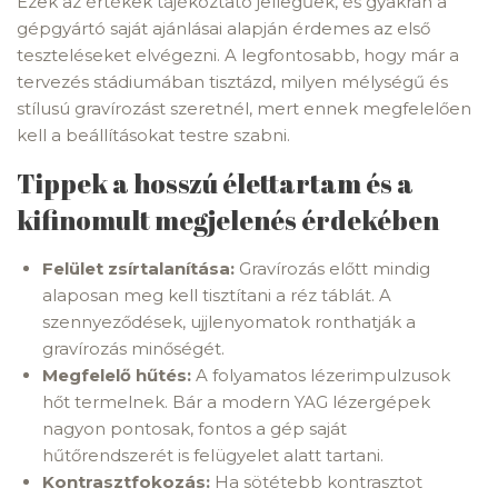
Ezek az értékek tájékoztató jellegűek, és gyakran a
gépgyártó saját ajánlásai alapján érdemes az első
teszteléseket elvégezni. A legfontosabb, hogy már a
tervezés stádiumában tisztázd, milyen mélységű és
stílusú gravírozást szeretnél, mert ennek megfelelően
kell a beállításokat testre szabni.
Tippek a hosszú élettartam és a
kifinomult megjelenés érdekében
Felület zsírtalanítása:
Gravírozás előtt mindig
alaposan meg kell tisztítani a réz táblát. A
szennyeződések, ujjlenyomatok ronthatják a
gravírozás minőségét.
Megfelelő hűtés:
A folyamatos lézerimpulzusok
hőt termelnek. Bár a modern YAG lézergépek
nagyon pontosak, fontos a gép saját
hűtőrendszerét is felügyelet alatt tartani.
Kontrasztfokozás:
Ha sötétebb kontrasztot