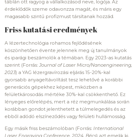
táblán ott ragyog a vállalkozásod neve, logója. Az
érdeklődők szeme odavonzza magát, és máris egy
magasabb szintű profizmust társítanak hozzád.
Friss kutatási eredmények
A lézertechnológia rohamos fejlődésének
köszönhetően évente jelennek meg új tanulmányok
és iparági beszámolók a témában. Egy 2023-as kutatás
szerint (Forrás:
Journal of Laser Micro/Nanoengineering,
2023
) a YAG lézergravírozási eljárás 15-20%-kal
gyorsabb anyageltávolítást tesz lehetővé a korábbi
generációs gépekhez képest, miközben a
felületkárosodás mértéke 30%-kal csökkenthető. Ez
lényeges előrelépés, mert a réz megmunkálása során
korábban gondot jelenthetett a túlmelegedés és az
ebből adódó elszíneződés vagy felületi hullámosság.
Egy másik friss beszámolóban (Forrás:
International
Laser Engraving Conference, 2024, Bécs
) azt emelik ki,