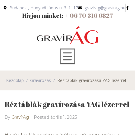
Budapest, Hunyadi János u. 3. 1117
gravirag@gravirag.hu
Hívjon minket:
+ 06 70 316 6827
Kezdőlap
/
Gravírozás
/
Réz táblák gravírozása YAG lézerrel
Réz táblák gravírozása YAG lézerrel
By
GravírÁg
Posted
április 1, 2025
Ha réz táblák gravírozásáról van szó, manapság az