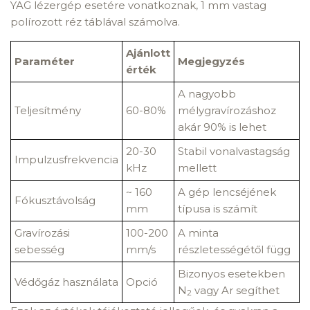
YAG lézergép esetére vonatkoznak, 1 mm vastag
polírozott réz táblával számolva.
Ajánlott
Paraméter
Megjegyzés
érték
A nagyobb
Teljesítmény
60-80%
mélygravírozáshoz
akár 90% is lehet
20-30
Stabil vonalvastagság
Impulzusfrekvencia
kHz
mellett
~ 160
A gép lencséjének
Fókusztávolság
mm
típusa is számít
Gravírozási
100-200
A minta
sebesség
mm/s
részletességétől függ
Bizonyos esetekben
Védőgáz használata
Opció
N
vagy Ar segíthet
2