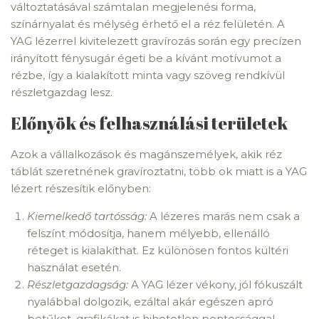
változtatásával számtalan megjelenési forma,
színárnyalat és mélység érhető el a réz felületén. A
YAG lézerrel kivitelezett gravírozás során egy precízen
irányított fénysugár égeti be a kívánt motívumot a
rézbe, így a kialakított minta vagy szöveg rendkívül
részletgazdag lesz.
Előnyök és felhasználási területek
Azok a vállalkozások és magánszemélyek, akik réz
táblát szeretnének gravíroztatni, több ok miatt is a YAG
lézert részesítik előnyben:
Kiemelkedő tartósság:
A lézeres marás nem csak a
felszínt módosítja, hanem mélyebb, ellenálló
réteget is kialakíthat. Ez különösen fontos kültéri
használat esetén.
Részletgazdagság:
A YAG lézer vékony, jól fókuszált
nyalábbal dolgozik, ezáltal akár egészen apró
betűket, grafikákat is hihetetlen pontossággal