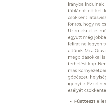
irányba indulnak.
táblának ott kell 
csökkent látásvisz
fontos, hogy ne c
Üzemeknél és műhe
együtt még jobban
felirat ne legyen 
eltűnik. Mi a Gra
megoldásokkal is 
terhelést kap. Ne
más környezetben 
gépészeti helyiség
igénybe. Ezzel ne
esélyét csökkente
Füstteszt elle