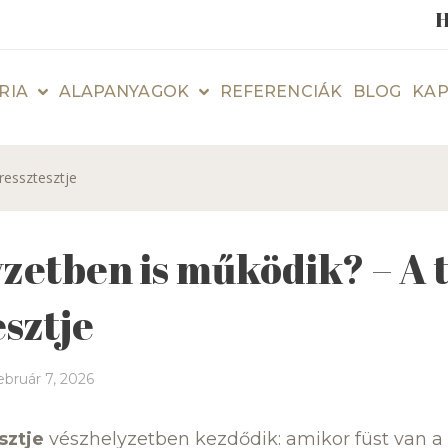
H
RIA
ALAPANYAGOK
REFERENCIÁK
BLOG
KAP
ressztesztje
zetben is működik? – A 
esztje
ebruár 7, 2026
sztje
vészhelyzetben kezdődik: amikor füst van a