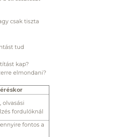
agy csak tiszta
antást tud
ztítást kap?
szerre elmondani?
kéréskor
 olvasási
elzés fordulóknál
ennyire fontos a