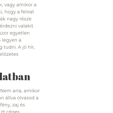
k, vagy amikor a
i, hogy a felirat
bák nagy része
érdezni valakit.
kszor egyetlen
n legyen a
tudni. A jó hír,
előzetes
rlatban
. Nem arra, amikor
an állva olvasod a
fény, zaj és
Ezt céges