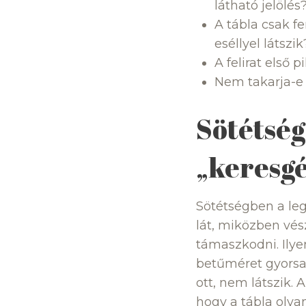
látható jelölés
A tábla csak f
eséllyel látszik
A felirat első p
Nem takarja-e 
Sötétség
„keresgé
Sötétségben a leg
lát, miközben vés
támaszkodni. Ily
betűméret gyorsab
ott, nem látszik. 
hogy a tábla olya