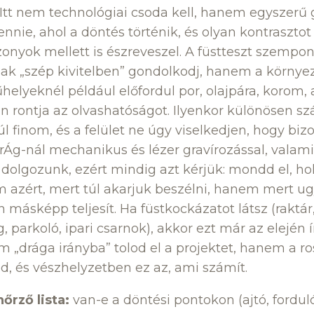
 Itt nem technológiai csoda kell, hanem egyszerű
lennie, ahol a döntés történik, és olyan kontrasztot
onyok mellett is észreveszel. A füstteszt szempont
sak „szép kivitelben” gondolkodj, hanem a környe
lyeknél például előfordul por, olajpára, korom, a
 rontja az olvashatóságot. Ilyenkor különösen sz
túl finom, és a felület ne úgy viselkedjen, hogy b
vírÁg-nál mechanikus és lézer gravírozással, valam
dolgozunk, ezért mindig azt kérjük: mondd el, hol
m azért, mert túl akarjuk beszélni, hanem mert u
másképp teljesít. Ha füstkockázatot látsz (raktár,
, parkoló, ipari csarnok), akkor ezt már az elején í
m „drága irányba” tolod el a projektet, hanem a r
d, és vészhelyzetben ez az, ami számít.
nőrző lista:
van-e a döntési pontokon (ajtó, forduló,