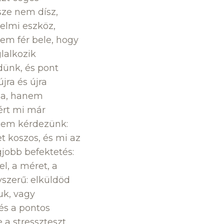
sze nem dísz,
delmi eszköz,
nem fér bele, hogy
lalkozik
dünk, és pont
jra és újra
iba, hanem
ért mi már
anem kérdezünk:
et koszos, és mi az
gjobb befektetés:
el, a méret, a
yszerű: elküldöd
juk, vagy
és a pontos
 a stresszteszt