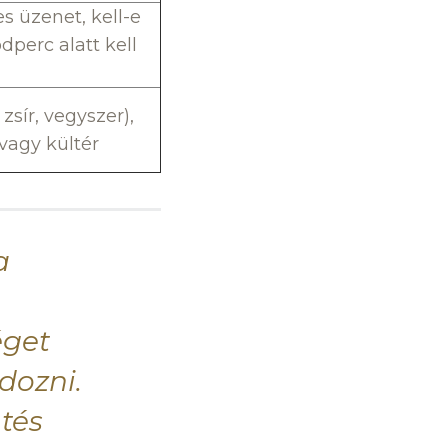
s üzenet, kell-e
perc alatt kell
zsír, vegyszer),
 vagy kültér
a
éget
dozni.
tés