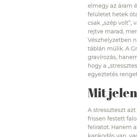
elmegy az áram é
felületet hetek óta
csak „szép volt”,
rejtve marad, mert
Vészhelyzetben ni
táblán múlik. A G
gravírozás, hanem 
hogy a „stresszte
egyeztetés renget
Mit jele
A stresszteszt az
frissen festett fa
feliratot. Hanem a
kapkodás van, vag