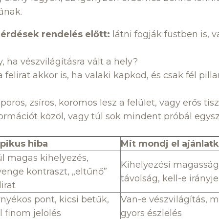
ának.
kérdések rendelés előtt:
látni fogják füstben is, v
y, ha vészvilágításra vált a hely?
felirat akkor is, ha valaki kapkod, és csak fél pill
 poros, zsíros, koromos lesz a felület, vagy erős tis
formációt közöl, vagy túl sok mindent próbál egy
ipikus hiba
Mit mondj el ajánlat
úl magas kihelyezés,
Kihelyezési magasság,
enge kontraszt, „eltűnő”
távolság, kell-e irányj
lirat
nyékos pont, kicsi betűk,
Van-e vészvilágítás, m
l finom jelölés
gyors észlelés