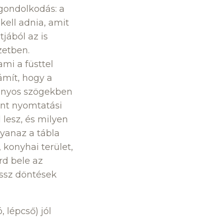
 gondolkodás: a
 kell adnia, amit
jából az is
zetben.
mi a füsttel
ámít, hogy a
izonyos szögekben
int nyomtatási
 lesz, és milyen
gyanaz a tábla
 konyhai terület,
rd bele az
ossz döntések
 lépcső) jól