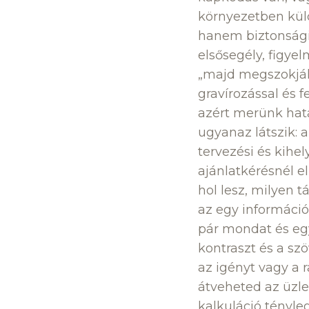
környezetben külö
hanem biztonsági 
elsősegély, figye
„majd megszokják”
gravírozással és 
azért merünk határ
ugyanaz látszik: 
tervezési és kihe
ajánlatkérésnél e
hol lesz, milyen t
az egy információ,
pár mondat és egy 
kontraszt és a sz
az igényt vagy a r
átveheted az üzle
kalkuláció tényle