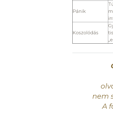
Tú
Pánik
m
i
Gy
Koszolódás
ti
„e
olv
nem s
A 