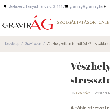
Budapest, Hunyadi János u. 3. 1117
gravirag@gravirag.hu
SZOLGÁLTATÁSOK
GALE
Kezdőlap
/
Gravírozás
/
Vészhelyzetben is működik? – A tábla st
Vészhely
stresszt
By
GravírÁg
Posted
f
A tábla stresszte