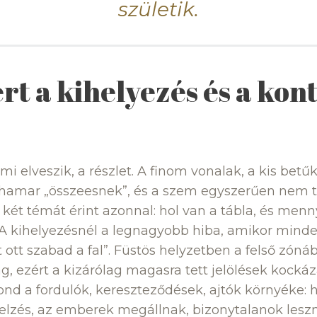
születik.
ért a kihelyezés és a kon
mi elveszik, a részlet. A finom vonalak, a kis betű
hamar „összeesnek”, és a szem egyszerűen nem t
 két témát érint azonnal: hol van a tábla, és menny
ől. A kihelyezésnél a legnagyobb hiba, amikor mind
rt ott szabad a fal”. Füstös helyzetben a felső zó
ág, ezért a kizárólag magasra tett jelölések kocká
ond a fordulók, kereszteződések, ajtók környéke: h
elzés, az emberek megállnak, bizonytalanok leszn