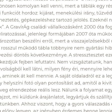
nösen komolyan kell venni, mert a táblák egy ré
funkciót hordoz: kijárat, menekülési irány, tűzvé
lmeztetés, gépkezeléshez tartozó jelölés. Ezeknél 
. A GravírÁg családi vállalkozásként 2000 óta fog
feliratozással, jelenlegi formájában 2007 óta műkö
ozottan beszélni erről, mert a visszajelzésekből ú
a rosszul működő tábla többnyire nem gyártási h
lyezési döntés következménye. A stressztesztet ez
lkezdjük fejben lefuttatni. Nem vizsgáztatunk, h
ávolságból kell látni, milyen fény éri, mennyire leh
 aminek át kell mennie. A saját oldaladról ez a le
helyszíni fotó olyan pontosítást ad, amitől a kivit
öveg elrendezése reális lesz. Nálunk a folyamat eg
ajzot, mi küldünk árajánlatot, legyártjuk és szállít
tünkben. Ahhoz viszont, hogy a gyors válaszadás 
g előny legyen, az igényben érdemes benne lennie