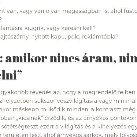
?
ent van, vagy van olyan magasságban is, ahol füs
?
illantásra kiugrik, vagy keresni kell?
ajtószárny, nyitott kapu, polc, reklámtábla?
: amikor nincs áram, nin
lni”
gyakoribb tévedés az, hogy a megrendelő fejben „
zhelyzetben sokszor vészvilágításra vagy minimáli
enkor másképp működik minden: a kontraszt még 
ban „kicsinek” érződik, és az árnyékos pontokon
A sötétségteszt ezért a világítás és a kihelyezés eg
n területen lesz, ahol árnyékos sarkok, mély folyo