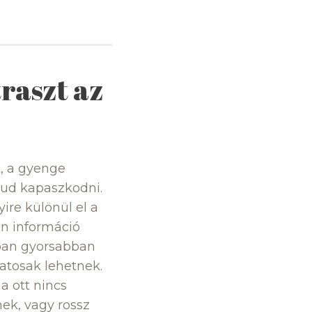
traszt az
k, a gyenge
ud kapaszkodni.
ire különül el a
en információ
nában gyorsabban
zatosak lehetnek.
a ott nincs
ek, vagy rossz