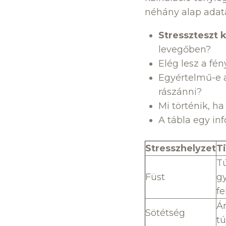
néhány alap adat
Stresszteszt 
levegőben?
Elég lesz a fén
Egyértelmű-e a 
rászánni?
Mi történik, ha
A tábla egy in
Stresszhelyzet
T
T
Füst
gy
fe
Ár
Sötétség
tú