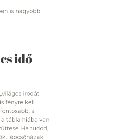
tben is nagyobb
cs idő
világos irodát”
s fényre kell
fontosabb, a
 a tábla hiába van
yüttese. Ha tudod,
sók, lépcsőházak