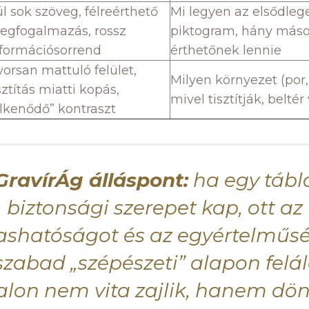
l sok szöveg, félreérthető
Mi legyen az elsődlege
egfogalmazás, rossz
piktogram, hány másod
nformációsorrend
érthetőnek lennie
orsan mattuló felület,
Milyen környezet (por, 
sztítás miatti kopás,
mivel tisztítják, beltér
lkenődő” kontraszt
GravírÁg álláspont:
ha egy tábl
biztonsági szerepet kap, ott az
ashatóságot és az egyértelműs
zabad „szépészeti” alapon felál
falon nem vita zajlik, hanem dön