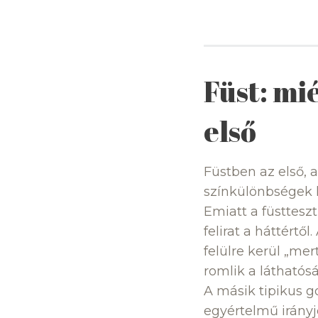
Füst: mi
első
Füstben az első, a
színkülönbségek 
Emiatt a füstteszt
felirat a háttért
felülre kerül „me
romlik a láthatós
A másik tipikus g
egyértelmű irányj