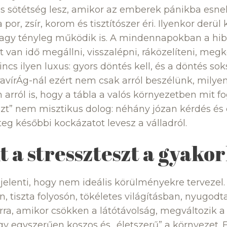
s sötétség lesz, amikor az emberek pánikba esne
 por, zsír, korom és tisztítószer éri. Ilyenkor derül k
 vagy tényleg működik is. A mindennapokban a hi
 van idő megállni, visszalépni, ráközelíteni, megk
ncs ilyen luxus: gyors döntés kell, és a döntés so
ravírÁg-nál ezért nem csak arról beszélünk, milye
arról is, hogy a tábla a valós környezetben mit fog 
szt” nem misztikus dolog: néhány józan kérdés és 
eg későbbi kockázatot levesz a válladról.
nt a stresszteszt a gyako
t jelenti, hogy nem ideális körülményekre tervezel
lon, tiszta folyosón, tökéletes világításban, nyugodt
rra, amikor csökken a látótávolság, megváltozik a 
y egyszerűen koszos és „életszerű” a környezet. 