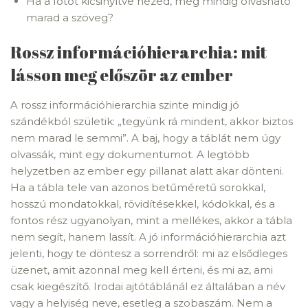
Ha a fotót kicsinyítve nézed, még mindig olvasható
marad a szöveg?
Rossz információhierarchia: mit
lásson meg először az ember
A rossz információhierarchia szinte mindig jó
szándékból születik: „tegyünk rá mindent, akkor biztos
nem marad le semmi”. A baj, hogy a táblát nem úgy
olvassák, mint egy dokumentumot. A legtöbb
helyzetben az ember egy pillanat alatt akar dönteni.
Ha a tábla tele van azonos betűméretű sorokkal,
hosszú mondatokkal, rövidítésekkel, kódokkal, és a
fontos rész ugyanolyan, mint a mellékes, akkor a tábla
nem segít, hanem lassít. A jó információhierarchia azt
jelenti, hogy te döntesz a sorrendről: mi az elsődleges
üzenet, amit azonnal meg kell érteni, és mi az, ami
csak kiegészítő. Irodai ajtótáblánál ez általában a név
vagy a helyiség neve, esetleg a szobaszám. Nem a