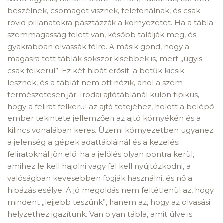
beszélnek, csomagot visznek, telefonálnak, és csak
rövid pillanatokra pásztázzák a környezetet. Ha a tábla
szemmagasság felett van, később találják meg, és
gyakrabban olvassák félre. A másik gond, hogy a
magasra tett táblák sokszor kisebbek is, mert „úgyis
csak felkerül”. Ez két hibát erősít: a betűk kicsik
lesznek, és a táblát nem ott nézik, ahol a szem
természetesen jár. Irodai ajtótáblánál külön tipikus,
hogy a felirat felkerül az ajtó tetejéhez, holott a belépő
ember tekintete jellemzően az ajtó környékén és a
kilincs vonalában keres. Üzemi környezetben ugyanez
a jelenség a gépek adattábláinál és a kezelési
feliratoknál jön elő: ha a jelölés olyan pontra kerül,
amihez le kell hajolni vagy fel kell nyújtózkodni, a
valóságban kevesebben fogják használni, és nő a
hibázás esélye. A jó megoldás nem feltétlenül az, hogy
mindent „lejjebb teszünk”, hanem az, hogy az olvasási
helyzethez igazítunk. Van olyan tábla, amit ülve is