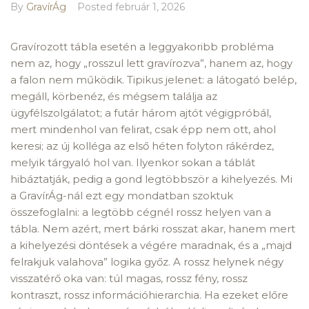
By
GravírÁg
Posted
február 1, 2026
Gravírozott tábla esetén a leggyakoribb probléma
nem az, hogy „rosszul lett gravírozva”, hanem az, hogy
a falon nem működik. Tipikus jelenet: a látogató belép,
megáll, körbenéz, és mégsem találja az
ügyfélszolgálatot; a futár három ajtót végigpróbál,
mert mindenhol van felirat, csak épp nem ott, ahol
keresi; az új kolléga az első héten folyton rákérdez,
melyik tárgyaló hol van. Ilyenkor sokan a táblát
hibáztatják, pedig a gond legtöbbször a kihelyezés. Mi
a GravírÁg-nál ezt egy mondatban szoktuk
összefoglalni: a legtöbb cégnél rossz helyen van a
tábla. Nem azért, mert bárki rosszat akar, hanem mert
a kihelyezési döntések a végére maradnak, és a „majd
felrakjuk valahova” logika győz. A rossz helynek négy
visszatérő oka van: túl magas, rossz fény, rossz
kontraszt, rossz információhierarchia. Ha ezeket előre