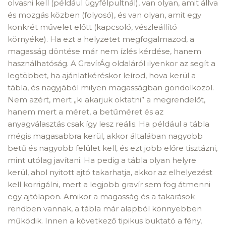
olvasni kell (például ügyfélpultnál), van olyan, amit állva
és mozgás közben (folyosó), és van olyan, amit egy
konkrét művelet előtt (kapcsoló, vészleállító
környéke). Ha ezt a helyzetet megfogalmazod, a
magasság döntése már nem ízlés kérdése, hanem
használhatóság. A GravírÁg oldaláról ilyenkor az segít a
legtöbbet, ha ajánlatkéréskor leírod, hova kerül a
tábla, és nagyjából milyen magasságban gondolkozol.
Nem azért, mert „ki akarjuk oktatni” a megrendelőt,
hanem mert a méret, a betűméret és az
anyagválasztás csak így lesz reális. Ha például a tábla
mégis magasabbra kerül, akkor általában nagyobb
betű és nagyobb felület kell, és ezt jobb előre tisztázni,
mint utólag javítani. Ha pedig a tábla olyan helyre
kerül, ahol nyitott ajtó takarhatja, akkor az elhelyezést
kell korrigálni, mert a legjobb gravír sem fog átmenni
egy ajtólapon. Amikor a magasság és a takarások
rendben vannak, a tábla már alapból könnyebben
működik. Innen a következő tipikus buktató a fény,