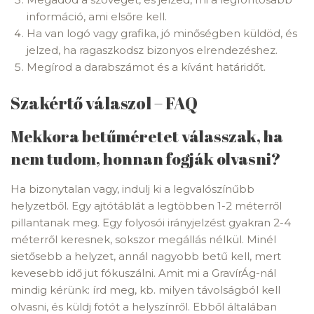
információ, ami elsőre kell.
Ha van logó vagy grafika, jó minőségben küldöd, és
jelzed, ha ragaszkodsz bizonyos elrendezéshez.
Megírod a darabszámot és a kívánt határidőt.
Szakértő válaszol – FAQ
Mekkora betűméretet válasszak, ha
nem tudom, honnan fogják olvasni?
Ha bizonytalan vagy, indulj ki a legvalószínűbb
helyzetből. Egy ajtótáblát a legtöbben 1-2 méterről
pillantanak meg. Egy folyosói irányjelzést gyakran 2-4
méterről keresnek, sokszor megállás nélkül. Minél
sietősebb a helyzet, annál nagyobb betű kell, mert
kevesebb idő jut fókuszálni. Amit mi a GravírÁg-nál
mindig kérünk: írd meg, kb. milyen távolságból kell
olvasni, és küldj fotót a helyszínről. Ebből általában