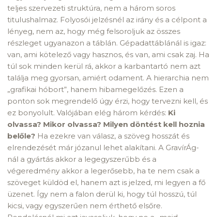
teljes szervezeti struktúra, nem a három soros
titulushalmaz. Folyosói jelzésnél az irány és a célpont a
lényeg, nem az, hogy még felsoroljuk az összes
részleget ugyanazon a táblán. Gépadattáblánál is igaz:
van, ami kötelező vagy hasznos, és van, ami csak zaj. Ha
túl sok minden kerül rá, akkor a karbantartó nem azt
találja meg gyorsan, amiért odament. A hierarchia nem
„grafikai hóbort”, hanem hibamegelőzés. Ezen a
ponton sok megrendelő úgy érzi, hogy tervezni kell, és
ez bonyolult. Valójában elég három kérdés:
Ki
olvassa?
Mikor olvassa?
Milyen döntést kell hoznia
belőle?
Ha ezekre van válasz, a szöveg hosszát és
elrendezését már józanul lehet alakítani. A GravírÁg-
nál a gyártás akkor a legegyszerűbb és a
végeredmény akkor a legerősebb, ha te nem csak a
szöveget küldöd el, hanem azt is jelzed, mi legyen a fő
üzenet. Így nem a falon derül ki, hogy túl hosszú, túl
kicsi, vagy egyszerűen nem érthető elsőre.