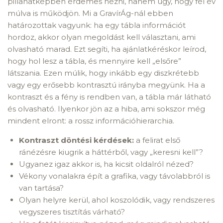
pillanatképben érdemes nézni, hanem úgy, hogy fél év
múlva is működjön. Mi a GravírÁg-nál ebben
határozottak vagyunk: ha egy tábla információt
hordoz, akkor olyan megoldást kell választani, ami
olvasható marad. Ezt segíti, ha ajánlatkéréskor leírod,
hogy hol lesz a tábla, és mennyire kell „elsőre”
látszania. Ezen múlik, hogy inkább egy diszkrétebb
vagy egy erősebb kontrasztú irányba megyünk. Ha a
kontraszt és a fény is rendben van, a tábla már látható
és olvasható. Ilyenkor jön az a hiba, ami sokszor még
mindent elront: a rossz információhierarchia.
Kontraszt döntési kérdések:
a felirat első
ránézésre kiugrik a háttérből, vagy „keresni kell”?
Ugyanez igaz akkor is, ha kicsit oldalról nézed?
Vékony vonalakra épít a grafika, vagy távolabbról is
van tartása?
Olyan helyre kerül, ahol koszolódik, vagy rendszeres
vegyszeres tisztítás várható?