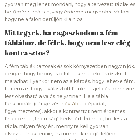
gyorsan meg lehet mondani, hogy a tervezett tábla- és
betűméret reális-e, vagy érdemes nagyobbra váltani,
hogy ne a falon derüljön ki a hiba.
Mit tegyek, ha ragaszkodom a fém
táblához, de félek, hogy nem lesz elég
kontrasztos?
A fém táblák tartósak és sok környezetben nagyon jók,
de igaz, hogy bizonyos felületeken a jelölés diszkrét
maradhat. Ilyenkor nem az a kérdés, hogy lehet-e fém,
hanem az, hogy a választott felület és jelölés mennyire
lesz olvasható a valós helyszínen. Ha a tábla
funkcionális (irányjelzés,
névtábla
, gépadat,
figyelmeztetés), akkor a kontrasztot nem érdemes
feláldozni a „finomság” kedvéért. Írd meg, hol lesz a
tábla, milyen fény éri, mennyire kell gyorsan
olvashatónak lennie, és mi ennek megfelelően