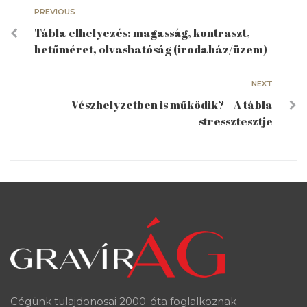
PREVIOUS
Tábla elhelyezés: magasság, kontraszt,
betűméret, olvashatóság (irodaház/üzem)
NEXT
Vészhelyzetben is működik? – A tábla
stressztesztje
Cégünk tulajdonosai 2000-óta foglalkoznak