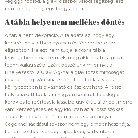
végiggondolod, a gravírozásból valódi segítség lesz,
nem pedig „még egy tárgy a falon”.
A tábla helye nem mellékes döntés
A tábla nem dekoráció. A feladata az, hogy egy
konkrét helyzetben gyorsan és félreérthetetlenül
eligazítson. Ha ezt nem tudja, akkor a tábla
lényegében hibás termék, még akkor is, ha a gravír
technikailag szép. Ezért beszélünk mi ennyit a
kihelyezésről: a GravírÁg-nál a gravírozás minőségét
úgy tudod igazán kihasználni, ha a tábla a valós
környezetben is olvasható és észrevehető. A rossz
helyre rakott tábla ára nagyon konkrét: felesleges
körök és félreértések, lassabb ügyfélút, állandó „merre
van” kérdezgetés, és egy idő után az a rossz szokás
alakul ki, hogy a táblát nem is veszik komolyan.
Cégeknél ráadásul sokszor nem egy ember használja,
hanem sokféle: vendég, új belépő, karbantartó,