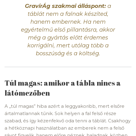
GravírÁg szakmai álláspont:
a
táblát nem a falnak készíted,
hanem embernek. Ha nem
egyértelmű első pillantásra, akkor
még a gyártás előtt érdemes
korrigálni, mert utólag több a
bosszúság és a költség.
Túl magas: amikor a tábla nincs a
látómezőben
A „túl magas” hiba azért a leggyakoribb, mert elsőre
ártalmatlannak tűnik. Sok helyen a fal felső része
szabad, és így kézenfekvő oda tenni a táblát. Csakhogy
a hétköznapi használatban az emberek nem a felső
sávot figyelik, hanem előre néznek, haladnak, közben