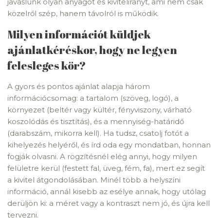
javaslunk olyan anyagot és kivitelirányt, ami nem csak
közelről szép, hanem távolról is működik.
Milyen információt küldjek
ajánlatkéréskor, hogy ne legyen
felesleges kör?
A gyors és pontos ajánlat alapja három
információcsomag: a tartalom (szöveg, logó), a
környezet (beltér vagy kültér, fényviszony, várható
koszolódás és tisztítás), és a mennyiség-határidő
(darabszám, mikorra kell). Ha tudsz, csatolj fotót a
kihelyezés helyéről, és írd oda egy mondatban, honnan
fogják olvasni. A rögzítésnél elég annyi, hogy milyen
felületre kerül (festett fal, üveg, fém, fa), mert ez segít
a kivitel átgondolásában. Minél több a helyszíni
információ, annál kisebb az esélye annak, hogy utólag
derüljön ki: a méret vagy a kontraszt nem jó, és újra kell
tervezni.