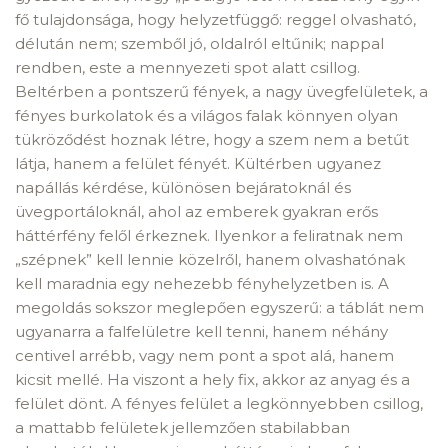
fő tulajdonsága, hogy helyzetfüggő: reggel olvasható,
délután nem; szemből jó, oldalról eltűnik; nappal
rendben, este a mennyezeti spot alatt csillog.
Beltérben a pontszerű fények, a nagy üvegfelületek, a
fényes burkolatok és a világos falak könnyen olyan
tükröződést hoznak létre, hogy a szem nem a betűt
látja, hanem a felület fényét. Kültérben ugyanez
napállás kérdése, különösen bejáratoknál és
üvegportáloknál, ahol az emberek gyakran erős
háttérfény felől érkeznek. Ilyenkor a feliratnak nem
„szépnek” kell lennie közelről, hanem olvashatónak
kell maradnia egy nehezebb fényhelyzetben is. A
megoldás sokszor meglepően egyszerű: a táblát nem
ugyanarra a falfelületre kell tenni, hanem néhány
centivel arrébb, vagy nem pont a spot alá, hanem
kicsit mellé. Ha viszont a hely fix, akkor az anyag és a
felület dönt. A fényes felület a legkönnyebben csillog,
a mattabb felületek jellemzően stabilabban