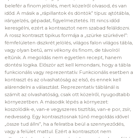
belefér a finom jelölés, mert közelről olvasod, és van
időd. A másik a „rápillantok és döntök” típus: ajtótábla,
irányjelzés, gépadat, figyelmeztetés. Itt nincs időd
keresgélni, ezért a kontrasztot nem szabad feláldozni.
A rossz kontraszt tipikus formája a „szürke szürkével”:
fémfelületen diszkrét jelölés, világos falon világos tábla,
vagy olyan betű, ami vékony és finom, de távolról
eltűnik. A megoldás nem egyetlen recept, hanem
döntési logika. Először azt kell kimondani, hogy a tábla
funkcionális vagy reprezentatív. Funkcionális esetben a
kontraszt és az olvashatóság az első, és ennek kell
alárendelni a választást. Reprezentatív táblánál is
számít az olvashatóság, csak ott közelről, nyugodtabb
környezetben. A második lépés a környezet:
koszolódik-e, van-e vegyszeres tisztítás, van-e por, zsír,
nedvesség. Egy kontrasztosnak tűnő megoldás idővel
„össze tud állni”, ha a feliratba beül a szennyeződés,
vagy a felület mattul. Ezért a kontrasztot nem