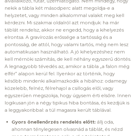
alvállalkozó, futár, üzemlátogató. Nem mindegy, hogy
nekik a tábla két másodperc alatt megoldja-e a
helyzetet, vagy minden alkalommal valakit meg kell
kérdezni. Mi szakmai oldalról azt mondjuk: ha már
táblát rendelsz, akkor ne engedd, hogy a kihelyezés
elrontsa. A gravírozás erőssége a tartósság és a
pontosság, de attól, hogy valami tartós, még nem lesz
automatikusan használható. A jó kihelyezéshez nem
kell mérnöki számítás, de kell néhány egyszerű döntés.
A legnagyobb tévedés az, amikor a tábla „a falon még
elfér” alapon kerül fel. Ilyenkor az történik, hogy
később mindenki alkalmazkodik a hibához: odamegy
közelebb, felnéz, félrehajol a csillogás elől, vagy
egyszerűen megszokja, hogy úgysem érti elsőre. Innen
logikusan jön a négy tipikus hiba bontása, és kezdjük is
a leggyakoribbal: a túl magasra került táblával.
Gyors önellenőrzés rendelés előtt:
állj oda,
ahonnan ténylegesen olvasnád a táblát, és nézd