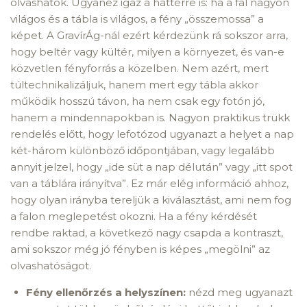
olvashatók. Ugyanez igaz a háttérre is: ha a fal nagyon
világos és a tábla is világos, a fény „összemossa” a
képet. A GravírÁg-nál ezért kérdezünk rá sokszor arra,
hogy beltér vagy kültér, milyen a környezet, és van-e
közvetlen fényforrás a közelben. Nem azért, mert
túltechnikalizáljuk, hanem mert egy tábla akkor
működik hosszú távon, ha nem csak egy fotón jó,
hanem a mindennapokban is. Nagyon praktikus trükk
rendelés előtt, hogy lefotózod ugyanazt a helyet a nap
két-három különböző időpontjában, vagy legalább
annyit jelzel, hogy „ide süt a nap délután” vagy „itt spot
van a táblára irányítva”. Ez már elég információ ahhoz,
hogy olyan irányba tereljük a kiválasztást, ami nem fog
a falon meglepetést okozni. Ha a fény kérdését
rendbe raktad, a következő nagy csapda a kontraszt,
ami sokszor még jó fényben is képes „megölni” az
olvashatóságot.
Fény ellenőrzés a helyszínen:
nézd meg ugyanazt