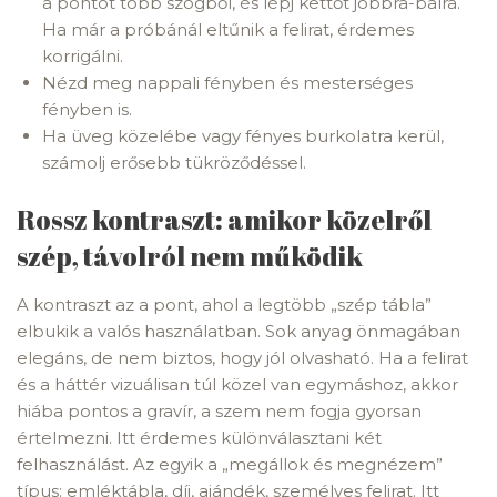
a pontot több szögből, és lépj kettőt jobbra-balra.
Ha már a próbánál eltűnik a felirat, érdemes
korrigálni.
Nézd meg nappali fényben és mesterséges
fényben is.
Ha üveg közelébe vagy fényes burkolatra kerül,
számolj erősebb tükröződéssel.
Rossz kontraszt: amikor közelről
szép, távolról nem működik
A kontraszt az a pont, ahol a legtöbb „szép tábla”
elbukik a valós használatban. Sok anyag önmagában
elegáns, de nem biztos, hogy jól olvasható. Ha a felirat
és a háttér vizuálisan túl közel van egymáshoz, akkor
hiába pontos a gravír, a szem nem fogja gyorsan
értelmezni. Itt érdemes különválasztani két
felhasználást. Az egyik a „megállok és megnézem”
típus: emléktábla, díj, ajándék, személyes felirat. Itt