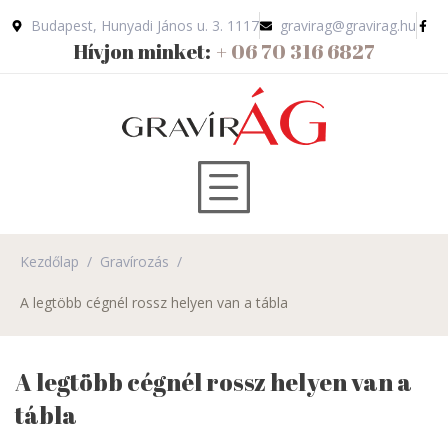
Budapest, Hunyadi János u. 3. 1117
gravirag@gravirag.hu
Hívjon minket:
+ 06 70 316 6827
Kezdőlap
/
Gravírozás
/
A legtöbb cégnél rossz helyen van a tábla
A legtöbb cégnél rossz helyen van a
tábla