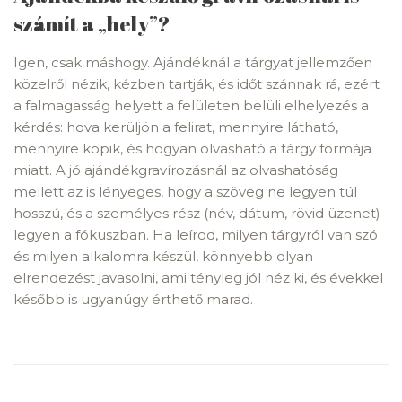
számít a „hely”?
Igen, csak máshogy. Ajándéknál a tárgyat jellemzően
közelről nézik, kézben tartják, és időt szánnak rá, ezért
a falmagasság helyett a felületen belüli elhelyezés a
kérdés: hova kerüljön a felirat, mennyire látható,
mennyire kopik, és hogyan olvasható a tárgy formája
miatt. A jó ajándékgravírozásnál az olvashatóság
mellett az is lényeges, hogy a szöveg ne legyen túl
hosszú, és a személyes rész (név, dátum, rövid üzenet)
legyen a fókuszban. Ha leírod, milyen tárgyról van szó
és milyen alkalomra készül, könnyebb olyan
elrendezést javasolni, ami tényleg jól néz ki, és évekkel
később is ugyanúgy érthető marad.