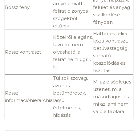
árnyék miatt a
Rossz fény
felület és anyag
felirat bizonyos
viselkedése
szögekből
fényben
eltűnik
Háttér és felirat
Közelről elegáns,
közti kontraszt,
távolról nem
betűvastagság,
Rossz kontraszt
olvasható, a
várható
felirat nem ugrik
koszolódás és
ki
tisztítás
Túl sok szöveg,
Mi az elsődleges
azonos
üzenet, mi a
Rossz
betűméretek,
másodlagos, és
információhierarchia
lassú
mi az, ami nem
értelmezés,
való a táblára
hibázás