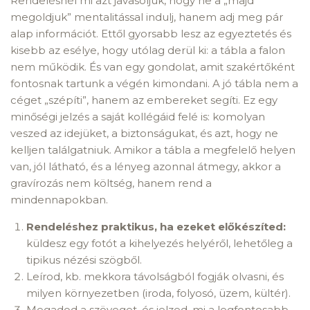
Rendelésnél mi azt javasoljuk, hogy ne a „majd
megoldjuk” mentalitással indulj, hanem adj meg pár
alap információt. Ettől gyorsabb lesz az egyeztetés és
kisebb az esélye, hogy utólag derül ki: a tábla a falon
nem működik. És van egy gondolat, amit szakértőként
fontosnak tartunk a végén kimondani. A jó tábla nem a
céget „szépíti”, hanem az embereket segíti. Ez egy
minőségi jelzés a saját kollégáid felé is: komolyan
veszed az idejüket, a biztonságukat, és azt, hogy ne
kelljen találgatniuk. Amikor a tábla a megfelelő helyen
van, jól látható, és a lényeg azonnal átmegy, akkor a
gravírozás nem költség, hanem rend a
mindennapokban.
Rendeléshez praktikus, ha ezeket előkészíted:
küldesz egy fotót a kihelyezés helyéről, lehetőleg a
tipikus nézési szögből.
Leírod, kb. mekkora távolságból fogják olvasni, és
milyen környezetben (iroda, folyosó, üzem, kültér).
Megadod a szöveget, és jelzed, mi a legfontosabb