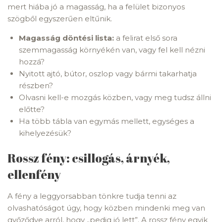
mert hiába jó a magasság, ha a felület bizonyos
szögből egyszerűen eltűnik.
Magasság döntési lista:
a felirat első sora
szemmagasság környékén van, vagy fel kell nézni
hozzá?
Nyitott ajtó, bútor, oszlop vagy bármi takarhatja
részben?
Olvasni kell-e mozgás közben, vagy meg tudsz állni
előtte?
Ha több tábla van egymás mellett, egységes a
kihelyezésük?
Rossz fény: csillogás, árnyék,
ellenfény
A fény a leggyorsabban tönkre tudja tenni az
olvashatóságot úgy, hogy közben mindenki meg van
győződve arról, hogy „pedig jó lett”. A rossz fény egyik