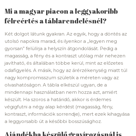
Mi a magyar piacon a leggyakoribb
félreértés a táblarendelésnél?
Két dolgot látunk gyakran. Az egyik, hogy a döntés az
utolsó napokra marad, és ilyenkor a „legyen meg
gyorsan” felülírja a helyszín átgondolását. Pedig a
magasság, a fény és a kontraszt utólag már nehezen
javítható, és általában többe kerül, mint az előzetes
odafigyelés. A másik, hogy az árérzékenység miatt túl
nagy kompromisszum születik a méreten vagy az
olvashatóságon. A tábla elkészül ugyan, de a
mindennapi használatban nem hozza azt, amiért
készült. Ha szoros a határidő, akkor is érdemes
végigfutni a négy alap kérdést (magasság, fény,
kontraszt, információk sorrendje), mert ezek kihagyása
a leggyorsabb út a későbbi bosszúsághoz.
Ajándékba készülő gravírozásnál is