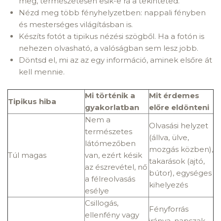
meg, természetesen esik-e rá a tekinteted.
Nézd meg több fényhelyzetben: nappali fényben
és mesterséges világításban is.
Készíts fotót a tipikus nézési szögből. Ha a fotón is
nehezen olvasható, a valóságban sem lesz jobb.
Döntsd el, mi az az egy információ, aminek elsőre át
kell mennie.
Mi történik a
Mit érdemes
Tipikus hiba
gyakorlatban
előre eldönteni
Nem a
Olvasási helyzet
természetes
(állva, ülve,
látómezőben
mozgás közben),
Túl magas
van, ezért késik
takarások (ajtó,
az észrevétel, nő
bútor), egységes
a félreolvasás
kihelyezés
esélye
Csillogás,
Fényforrás
ellenfény vagy
iránya, napszak,